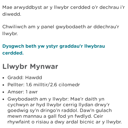
Mae arwyddbyst ar y llwybr cerdded o’r dechrau i’r
diwedd.
Chwiliwch am y panel gwybodaeth ar ddechrau’r
llwybr.
Dysgwch beth yw ystyr graddau’r llwybrau
cerdded.
Llwybr Mynwar
Gradd: Hawdd
Pellter: 1.6 milltir/2.6 cilomedr
Amser: 1 awr
Gwybodaeth am y llwybr: Mae’r daith yn
cychwyn ar hyd llwybr cerrig llydan drwy’r
goedwig sy’n dringo’n raddol. Daw’n gulach
mewn mannau a gall fod yn fwdlyd. Ceir
rhywfaint o risiau a dwy ardal bicnic ar y llwybr.