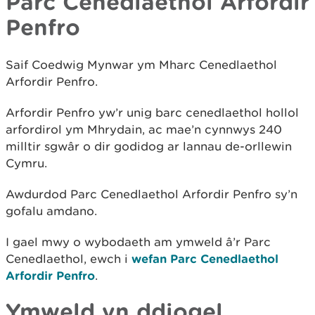
Parc Cenedlaethol Arfordir
Penfro
Saif Coedwig Mynwar ym Mharc Cenedlaethol
Arfordir Penfro.
Arfordir Penfro yw’r unig barc cenedlaethol hollol
arfordirol ym Mhrydain, ac mae’n cynnwys 240
milltir sgwâr o dir godidog ar lannau de-orllewin
Cymru.
Awdurdod Parc Cenedlaethol Arfordir Penfro sy’n
gofalu amdano.
I gael mwy o wybodaeth am ymweld â’r Parc
Cenedlaethol, ewch i
wefan Parc Cenedlaethol
Arfordir Penfro
.
Ymweld yn ddiogel