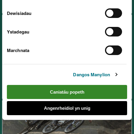
Dewisiadau
Ystadegau
Marchnata
Parc Coedwig Afan – Canolfan
Beicio Mynydd Glyncorrwg,
ger Port Talbot
Dangos Manylion
Caniatáu popeth
Angenrheidiol yn unig