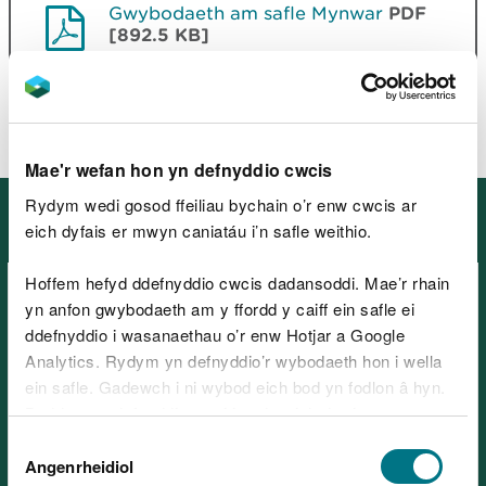
Gwybodaeth am safle Mynwar
PDF
[892.5 KB]
Mae'r wefan hon yn defnyddio cwcis
Rydym wedi gosod ffeiliau bychain o’r enw cwcis ar
Mannau eraill yng De Orllewin
eich dyfais er mwyn caniatáu i’n safle weithio.
Cymru
Hoffem hefyd ddefnyddio cwcis dadansoddi. Mae’r rhain
yn anfon gwybodaeth am y ffordd y caiff ein safle ei
ddefnyddio i wasanaethau o’r enw Hotjar a Google
Analytics. Rydym yn defnyddio’r wybodaeth hon i wella
ein safle. Gadewch i ni wybod eich bod yn fodlon â hyn.
Parc Coedwig Afan – Canolfan
Byddwn yn defnyddio cwci i gadw eich dewis.
Ymwelwyr, ger Port Talbot
Dewis
Gellir
darllen mwy am ein cwcis
cyn i chi ddewis.
Angenrheidiol
Caniatâd