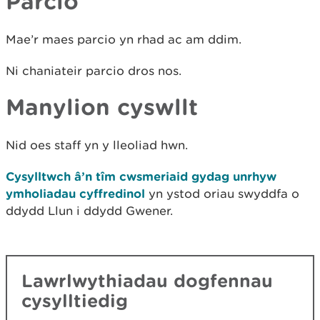
Parcio
Mae’r maes parcio yn rhad ac am ddim.
Ni chaniateir parcio dros nos.
Manylion cyswllt
Nid oes staff yn y lleoliad hwn.
Cysylltwch â’n tîm cwsmeriaid gydag unrhyw
ymholiadau cyffredinol
yn ystod oriau swyddfa o
ddydd Llun i ddydd Gwener.
Lawrlwythiadau dogfennau
cysylltiedig