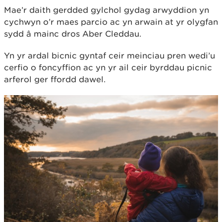
Mae’r daith gerdded gylchol gydag arwyddion yn
cychwyn o’r maes parcio ac yn arwain at yr olygfan
sydd â mainc dros Aber Cleddau.
Yn yr ardal bicnic gyntaf ceir meinciau pren wedi’u
cerfio o foncyffion ac yn yr ail ceir byrddau picnic
arferol ger ffordd dawel.