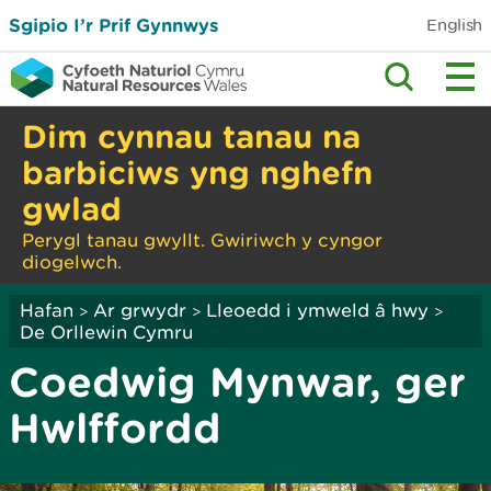
Sgipio I’r Prif Gynnwys
English
Dim cynnau tanau na
barbiciws yng nghefn
gwlad
Perygl tanau gwyllt. Gwiriwch y cyngor
diogelwch.
Hafan
Ar grwydr
Lleoedd i ymweld â hwy
>
>
>
De Orllewin Cymru
Coedwig Mynwar, ger
Hwlffordd