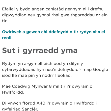
Efallai y bydd angen caniatâd gennym ni i drefnu
digwyddiad neu gynnal rhai gweithgareddau ar ein
tir.
Gwiriwch a gewch chi ddefnyddio tir rydyn ni’n ei
reoli.
Sut i gyrraedd yma
Rydym yn argymell eich bod yn dilyn y
cyfarwyddiadau hyn neu’n defnyddio’r map Google
isod lle mae pin yn nodi’r lleoliad.
Mae Coedwig Mynwar 8 milltir i’r dwyrain o
Hwlffordd.
Dilynwch ffordd A40 i’r dwyrain o Hwlffordd i
gyfeiriad Sanclêr.