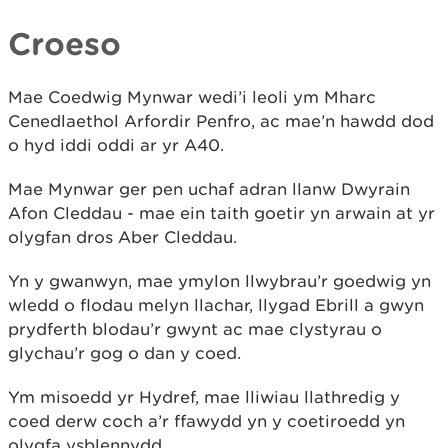
Croeso
Mae Coedwig Mynwar wedi’i leoli ym Mharc
Cenedlaethol Arfordir Penfro, ac mae’n hawdd dod
o hyd iddi oddi ar yr A40.
Mae Mynwar ger pen uchaf adran llanw Dwyrain
Afon Cleddau - mae ein taith goetir yn arwain at yr
olygfan dros Aber Cleddau.
Yn y gwanwyn, mae ymylon llwybrau’r goedwig yn
wledd o flodau melyn llachar, llygad Ebrill a gwyn
prydferth blodau’r gwynt ac mae clystyrau o
glychau’r gog o dan y coed.
Ym misoedd yr Hydref, mae lliwiau llathredig y
coed derw coch a’r ffawydd yn y coetiroedd yn
olygfa ysblennydd.