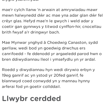
mae’r cylch llanw ‘n arwain at amrywiadau mawr
mewn halwynedd dŵr ac mae
yna adar glan dŵr fel
crëyr glas. Hefyd mae’n le gwych i weld adar y
coetir gan gynnwys y titwod cynffon-hir, cnocellau
brith fwyaf a’r dringwyr bach.
Mae Mynwar ynghyd â Choedwig Canaston, sydd
gerllaw, wedi bod yn goedwig drwchus ers
canrifoedd - fe ddenodd yr argaeledd parod hwn o
bren ddiwydiannau lleol i ymsefydlu yn yr ardal.
Roedd y diwydiannau hyn wedi dirywio erbyn y
19eg ganrif ac yn ystod yr 20fed ganrif, fe
blannwyd coed conwydd yn y mannau hynny
arferai fod yn goetir collddail.
Llwybr cerdded