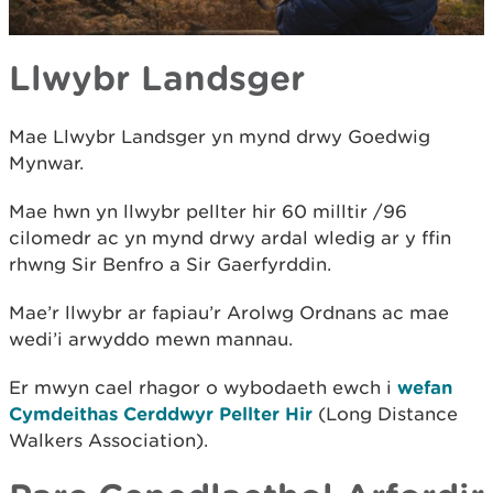
Llwybr Landsger
Mae Llwybr Landsger yn mynd drwy Goedwig
Mynwar.
Mae hwn yn llwybr pellter hir 60 milltir /96
cilomedr ac yn mynd drwy ardal wledig ar y ffin
rhwng Sir Benfro a Sir Gaerfyrddin.
Mae’r llwybr ar fapiau’r Arolwg Ordnans ac mae
wedi’i arwyddo mewn mannau.
Er mwyn cael rhagor o wybodaeth ewch i
wefan
Cymdeithas Cerddwyr Pellter Hir
(Long Distance
Walkers Association).