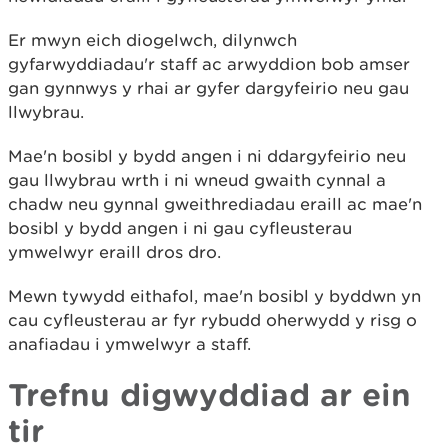
Er mwyn eich diogelwch, dilynwch
gyfarwyddiadau'r staff ac arwyddion bob amser
gan gynnwys y rhai ar gyfer dargyfeirio neu gau
llwybrau.
Mae'n bosibl y bydd angen i ni ddargyfeirio neu
gau llwybrau wrth i ni wneud gwaith cynnal a
chadw neu gynnal gweithrediadau eraill ac mae'n
bosibl y bydd angen i ni gau cyfleusterau
ymwelwyr eraill dros dro.
Mewn tywydd eithafol, mae'n bosibl y byddwn yn
cau cyfleusterau ar fyr rybudd oherwydd y risg o
anafiadau i ymwelwyr a staff.
Trefnu digwyddiad ar ein
tir