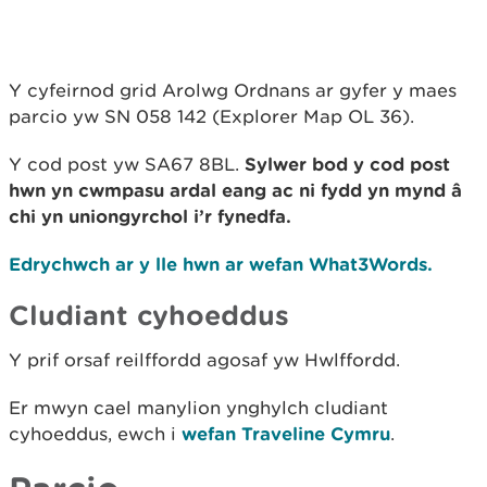
Y cyfeirnod grid Arolwg Ordnans ar gyfer y maes
parcio yw SN 058 142 (Explorer Map OL 36).
Y cod post yw SA67 8BL.
Sylwer bod y cod post
hwn yn cwmpasu ardal eang ac ni fydd yn mynd â
chi yn uniongyrchol i’r fynedfa.
Edrychwch ar y lle hwn ar wefan What3Words.
Cludiant cyhoeddus
Y prif orsaf reilffordd agosaf yw Hwlffordd.
Er mwyn cael manylion ynghylch cludiant
cyhoeddus, ewch i
wefan Traveline Cymru
.