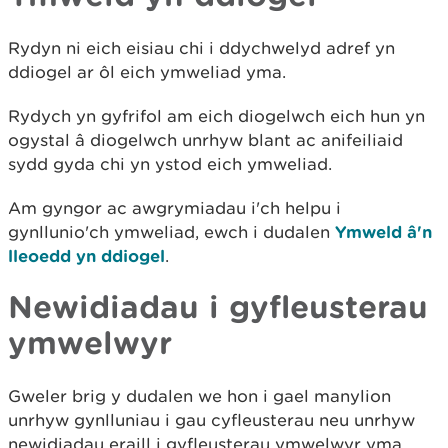
Rydyn ni eich eisiau chi i ddychwelyd adref yn
ddiogel ar ôl eich ymweliad yma.
Rydych yn gyfrifol am eich diogelwch eich hun yn
ogystal â diogelwch unrhyw blant ac anifeiliaid
sydd gyda chi yn ystod eich ymweliad.
Am gyngor ac awgrymiadau i'ch helpu i
gynllunio'ch ymweliad, ewch i dudalen
Ymweld â'n
lleoedd yn ddiogel
.
Newidiadau i gyfleusterau
ymwelwyr
Gweler brig y dudalen we hon i gael manylion
unrhyw gynlluniau i gau cyfleusterau neu unrhyw
newidiadau eraill i gyfleusterau ymwelwyr yma.