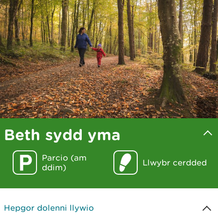
Beth sydd yma
Parcio (am
Llwybr cerdded
ddim)
Hepgor dolenni llywio