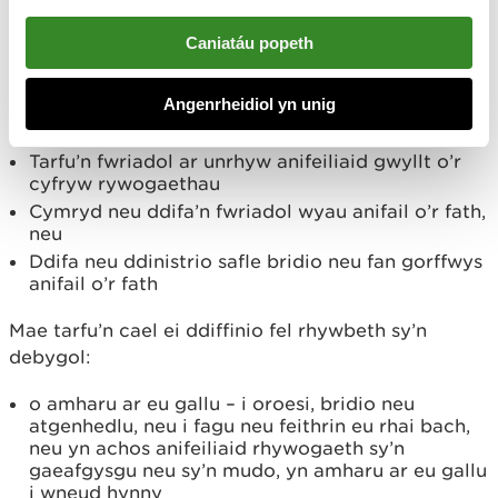
Mae’r Rheoliadau Cynefinoedd yn datgan bod y
canlynol yn drosedd:
Caniatáu popeth
Dal, anafu neu ladd yn fwriadol unrhyw anifail
Angenrheidiol yn unig
gwyllt sy’n rhan o rywogaeth a warchodir gan
Ewrop
Tarfu’n fwriadol ar unrhyw anifeiliaid gwyllt o’r
cyfryw rywogaethau
Cymryd neu ddifa’n fwriadol wyau anifail o’r fath,
neu
Ddifa neu ddinistrio safle bridio neu fan gorffwys
anifail o’r fath
Mae tarfu’n cael ei ddiffinio fel rhywbeth sy’n
debygol:
o amharu ar eu gallu – i oroesi, bridio neu
atgenhedlu, neu i fagu neu feithrin eu rhai bach,
neu yn achos anifeiliaid rhywogaeth sy’n
gaeafgysgu neu sy’n mudo, yn amharu ar eu gallu
i wneud hynny