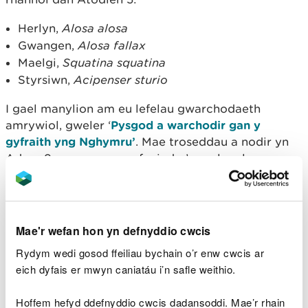
Herlyn,
Alosa alosa
Gwangen,
Alosa fallax
Maelgi,
Squatina squatina
Styrsiwn,
Acipenser sturio
I gael manylion am eu lefelau gwarchodaeth
amrywiol, gweler ‘
Pysgod a warchodir gan y
gyfraith yng Nghymru’
. Mae troseddau a nodir yn
Adran 9 yn cynnwys cyfuniad o’r canlynol:
Lladd, anafu neu gymryd yn fwriadol
difa neu ddinistrio safle lloches neu ddiogelwch
tarfu ar bysgodyn mewn safle lloches neu
Mae'r wefan hon yn defnyddio cwcis
ddiogelwch
Rydym wedi gosod ffeiliau bychain o’r enw cwcis ar
rhwystro mynediad at safle lloches neu
ddiogelwch
eich dyfais er mwyn caniatáu i’n safle weithio.
gwerthu, cynnig neu ei roi ar ddangos i’w werthu
Hoffem hefyd ddefnyddio cwcis dadansoddi. Mae’r rhain