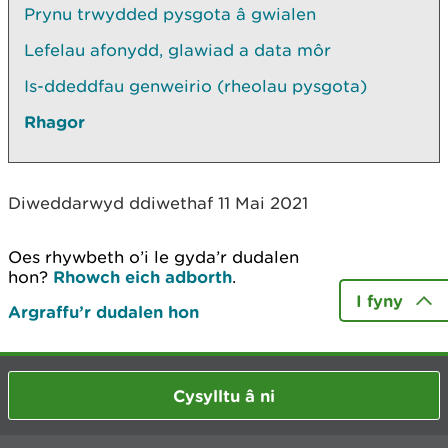
Prynu trwydded pysgota â gwialen
Lefelau afonydd, glawiad a data môr
Is-ddeddfau genweirio (rheolau pysgota)
Rhagor
Diweddarwyd ddiwethaf 11 Mai 2021
Oes rhywbeth o’i le gyda’r dudalen
hon?
Rhowch eich adborth
.
I fyny
Argraffu’r dudalen hon
Cysylltu â ni