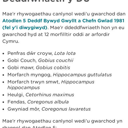
Mae’r rhywogaethau canlynol wedi’u gwarchod dan
Atodlen 5 Deddf Bywyd Gwyllt a Chefn Gwlad 1981
(fel y’i diwygiwyd)
. Mae’r ddeddfwriaeth hon yn eu
gwarchod hyd at 12 morfilltir oddi ar arfordir
Cymru.
Penfras dŵr croyw,
Lota lota
Gobi Couch,
Gobius couchii
Gobi mawr,
Gobius cobitis
Morfarch myngog,
Hippocampus guttulatus
Morfarch trwyn smwt,
Hippocampus
hippocampus
Heulgi,
Cetorhinus maximus
Fendas,
Coregonus albula
Gwyniad môr,
Coregonus lavaretus
Mae’r rhywogaethau canlynol wedi’u gwarchod yn
rhannol dan Atodlen 5: