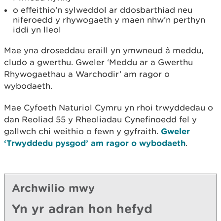
o effeithio’n sylweddol ar ddosbarthiad neu
niferoedd y rhywogaeth y maen nhw’n perthyn
iddi yn lleol
Mae yna droseddau eraill yn ymwneud â meddu,
cludo a gwerthu. Gweler ‘Meddu ar a Gwerthu
Rhywogaethau a Warchodir’ am ragor o
wybodaeth.
Mae Cyfoeth Naturiol Cymru yn rhoi trwyddedau o
dan Reoliad 55 y Rheoliadau Cynefinoedd fel y
gallwch chi weithio o fewn y gyfraith.
Gweler
‘Trwyddedu pysgod’ am ragor o wybodaeth
.
Archwilio mwy
Yn yr adran hon hefyd