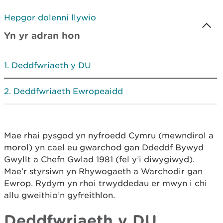
Hepgor dolenni llywio
Yn yr adran hon
Deddfwriaeth y DU
Deddfwriaeth Ewropeaidd
Mae rhai pysgod yn nyfroedd Cymru (mewndirol a
morol) yn cael eu gwarchod gan Ddeddf Bywyd
Gwyllt a Chefn Gwlad 1981 (fel y’i diwygiwyd).
Mae’r styrsiwn yn Rhywogaeth a Warchodir gan
Ewrop. Rydym yn rhoi trwyddedau er mwyn i chi
allu gweithio’n gyfreithlon.
Deddfwriaeth y DU