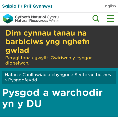
Sgipio I’r Prif Gynnwys
English
Dim cynnau tanau na
barbiciws yng nghefn
gwlad
Perygl tanau gwyllt. Gwiriwch y cyngor
diogelwch.
Hafan
Canllawiau a chyngor
Sectorau busnes
>
>
Pysgodfeydd
>
Pysgod a warchodir
yn y DU