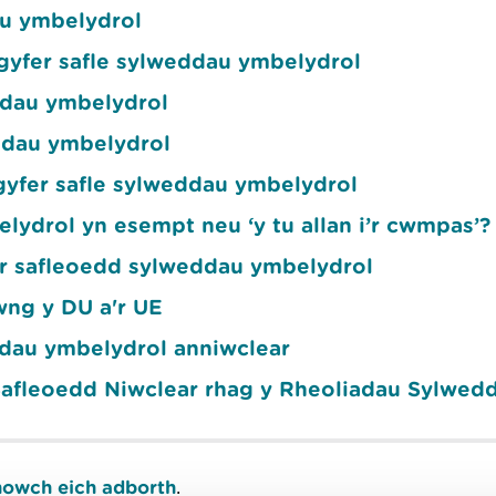
u ymbelydrol
yfer safle sylweddau ymbelydrol
ddau ymbelydrol
ddau ymbelydrol
gyfer safle sylweddau ymbelydrol
ydrol yn esempt neu ‘y tu allan i’r cwmpas’?
r safleoedd sylweddau ymbelydrol
wng y DU a'r UE
ddau ymbelydrol anniwclear
 Safleoedd Niwclear rhag y Rheoliadau Sylwed
owch eich adborth
.