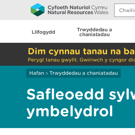
Search:
Trwyddedau a
Llifogydd
chaniatadau
Dim cynnau tanau na ba
Perygl tanau gwyllt. Gwiriwch y cyngor di
Hafan
Trwyddedau a chaniatadau
>
Safleoedd sy
ymbelydrol