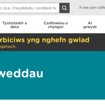
A oes gan saf
Tystiolaeth a
Canllawiau a
Ar
data
chyngor
grwydr
rbiciws yng nghefn gwlad
ogelwch.
lweddau