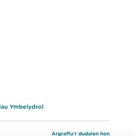
dau Ymbelydrol
Argraffu’r dudalen hon