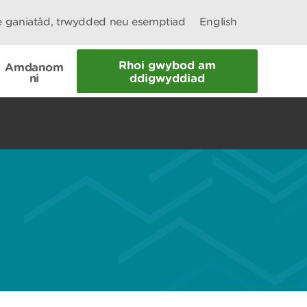
le ganiatâd, trwydded neu esemptiad
English
Rhoi gwybod am
Amdanom
ni
ddigwyddiad