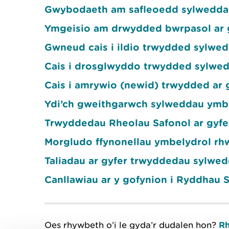
Gwybodaeth am safleoedd sylwedda
Ymgeisio am drwydded bwrpasol ar g
Gwneud cais i ildio trwydded sylwe
Cais i drosglwyddo trwydded sylwe
Cais i amrywio (newid) trwydded ar 
Ydi’ch gweithgarwch sylweddau ymbel
Trwyddedau Rheolau Safonol ar gyfe
Morgludo ffynonellau ymbelydrol rh
Taliadau ar gyfer trwyddedau sylwe
Canllawiau ar y gofynion i Ryddhau
Oes rhywbeth o’i le gyda’r dudalen hon?
Rh