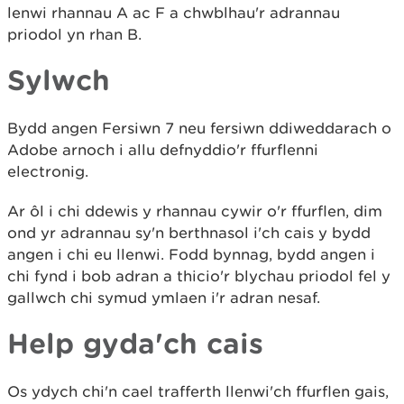
lenwi rhannau A ac F a chwblhau'r adrannau
priodol yn rhan B.
Sylwch
Bydd angen Fersiwn 7 neu fersiwn ddiweddarach o
Adobe arnoch i allu defnyddio'r ffurflenni
electronig.
Ar ôl i chi ddewis y rhannau cywir o'r ffurflen, dim
ond yr adrannau sy'n berthnasol i'ch cais y bydd
angen i chi eu llenwi. Fodd bynnag, bydd angen i
chi fynd i bob adran a thicio'r blychau priodol fel y
gallwch chi symud ymlaen i'r adran nesaf.
Help gyda'ch cais
Os ydych chi'n cael trafferth llenwi'ch ffurflen gais,