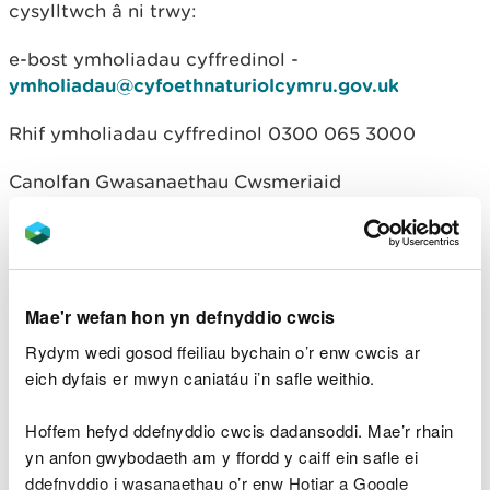
cysylltwch â ni trwy:
e-bost ymholiadau cyffredinol -
ymholiadau@cyfoethnaturiolcymru.gov.uk
Rhif ymholiadau cyffredinol 0300 065 3000
Canolfan Gwasanaethau Cwsmeriaid
Cyfoeth Naturiol Cymru
Adeiladau’r Goron
Parc Cathays
Caerdydd
CF10 3NQ.
Mae'r wefan hon yn defnyddio cwcis
Rydym wedi gosod ffeiliau bychain o’r enw cwcis ar
eich dyfais er mwyn caniatáu i’n safle weithio.
Lawrlwythiadau dogfennau
Hoffem hefyd ddefnyddio cwcis dadansoddi. Mae’r rhain
cysylltiedig
yn anfon gwybodaeth am y ffordd y caiff ein safle ei
ddefnyddio i wasanaethau o’r enw Hotjar a Google