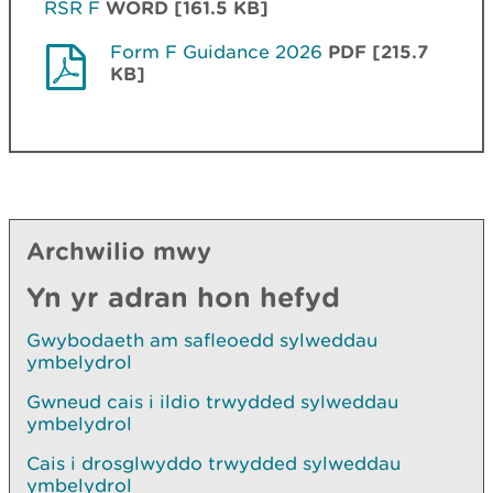
RSR F
WORD [161.5 KB]
Form F Guidance 2026
PDF [215.7
KB]
Archwilio mwy
Yn yr adran hon hefyd
Gwybodaeth am safleoedd sylweddau
ymbelydrol
Gwneud cais i ildio trwydded sylweddau
ymbelydrol
Cais i drosglwyddo trwydded sylweddau
ymbelydrol