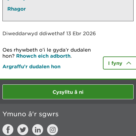
Rhagor
Diweddarwyd ddiwethaf 13 Ebr 2026
Oes rhywbeth o’i le gyda’r dudalen
hon?
Rhowch eich adborth
.
I fyny
Argraffu’r dudalen hon
Cysylltu â ni
Ymuno â'r sgwrs