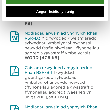
gweithgaredd sylweddau
ymbelydrol bwrpasol newydd (safle
Angenrheidiol yn unig
niwclear - ffynonellau agored a
gwastraff ymbelydrol)
WORD [93.0
KB]
Nodiadau arweiniad ynghylch Rhan
RSR-B3
Y drwydded gweithgaredd
sylweddau ymbelydrol bwrpasol
newydd (safle niwclear - ffynonellau
agored a gwastraff ymbelydrol)
WORD [47.8 KB]
Cais am drwydded amgylcheddol
Rhan RSR-B4
Trwydded
gweithgaredd sylweddau
ymbelydrol unswydd newydd
(ffynonellau agored a gwastraff o
ffynonellau agored) (Saesneg yn
unig)
PDF [380.1 KB]
Nodiadau arweiniad ynghylch Rhan