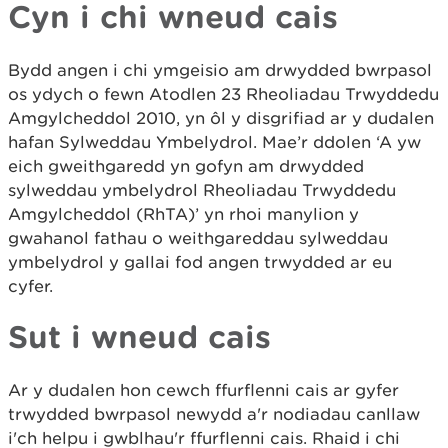
Cyn i chi wneud cais
Bydd angen i chi ymgeisio am drwydded bwrpasol
os ydych o fewn Atodlen 23 Rheoliadau Trwyddedu
Amgylcheddol 2010, yn ôl y disgrifiad ar y dudalen
hafan Sylweddau Ymbelydrol. Mae’r ddolen ‘A yw
eich gweithgaredd yn gofyn am drwydded
sylweddau ymbelydrol Rheoliadau Trwyddedu
Amgylcheddol (RhTA)’ yn rhoi manylion y
gwahanol fathau o weithgareddau sylweddau
ymbelydrol y gallai fod angen trwydded ar eu
cyfer.
Sut i wneud cais
Ar y dudalen hon cewch ffurflenni cais ar gyfer
trwydded bwrpasol newydd a'r nodiadau canllaw
i'ch helpu i gwblhau'r ffurflenni cais. Rhaid i chi