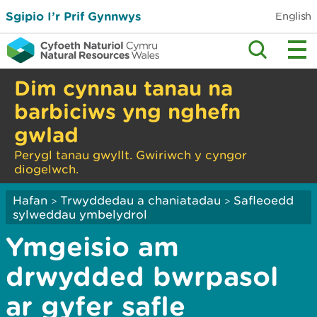
Sgipio I’r Prif Gynnwys
English
Dim cynnau tanau na
barbiciws yng nghefn
gwlad
Perygl tanau gwyllt. Gwiriwch y cyngor
diogelwch.
Hafan
Trwyddedau a chaniatadau
Safleoedd
>
>
sylweddau ymbelydrol
Ymgeisio am
drwydded bwrpasol
ar gyfer safle