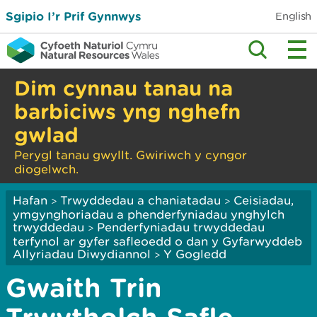
Sgipio I’r Prif Gynnwys
English
Dim cynnau tanau na
barbiciws yng nghefn
gwlad
Perygl tanau gwyllt. Gwiriwch y cyngor
diogelwch.
Hafan
Trwyddedau a chaniatadau
Ceisiadau,
>
>
ymgynghoriadau a phenderfyniadau ynghylch
trwyddedau
Penderfyniadau trwyddedau
>
terfynol ar gyfer safleoedd o dan y Gyfarwyddeb
Allyriadau Diwydiannol
Y Gogledd
>
Gwaith Trin