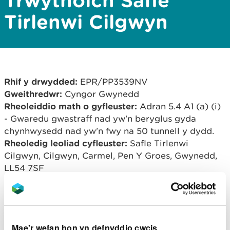
Trwytholch Safle
Tirlenwi Cilgwyn
Rhif y drwydded:
EPR/PP3539NV
Gweithredwr:
Cyngor Gwynedd
Rheoleiddio math o gyfleuster:
Adran 5.4 A1 (a) (i)
- Gwaredu gwastraff nad yw'n beryglus gyda
chynhwysedd nad yw'n fwy na 50 tunnell y dydd.
Rheoledig leoliad cyfleuster:
Safle Tirlenwi
Cilgwyn, Cilgwyn, Carmel, Pen Y Groes, Gwynedd,
LL54 7SF
Trosolwg o'r broses
Mae Gwaith Trin Trwytholch Cilgwyn wedi ei leoli
Mae'r wefan hon yn defnyddio cwcis