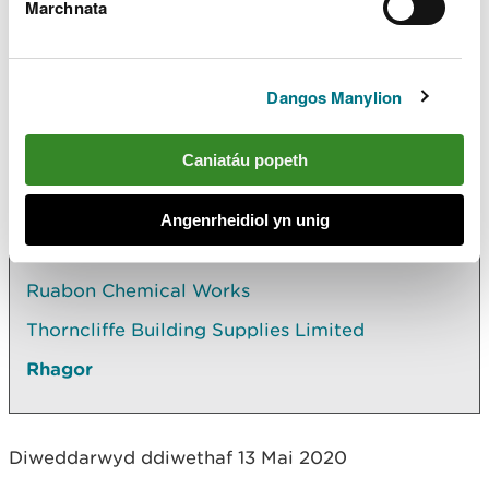
Marchnata
(Saesneg yn unig)
PDF [172.3 KB]
Dangos Manylion
Archwilio mwy
Caniatáu popeth
Yn yr adran hon hefyd
Angenrheidiol yn unig
RJS Civil Engineering Ltd - Parry's Quarry
Ruabon Chemical Works
Thorncliffe Building Supplies Limited
Rhagor
Diweddarwyd ddiwethaf 13 Mai 2020