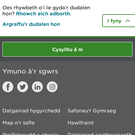
Oes rhywbeth o’i le gyda’r dudalen
hon?
Rhowch eich adborth
.
I fyny
Argraffu’r dudalen hon
Cysylltu â ni
Ymuno â'r sgwrs
Datganiad hygyrchedd
Safonau'r Gymraeg
Map o'r safle
Hawlfraint
Preifatrwydd a chwcis
Datganiad caethwasiaeth