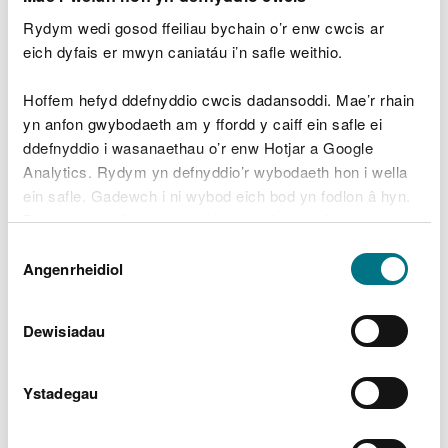
yn NGR SH 249,941, 353,632 ar lethrau hen chwarel
Rydym wedi gosod ffeiliau bychain o’r enw cwcis ar
lechi yn hen safle tirlenwi Cilgwyn yng Ngwynedd.
eich dyfais er mwyn caniatáu i’n safle weithio.
Pwrpas y gwaith yw trin dyfroedd rhyddhau
(trwytholch), o'r Cilgwyn Tirlenwi ar gau. Nid yw'r
Hoffem hefyd ddefnyddio cwcis dadansoddi. Mae’r rhain
trochlwyth yn beryglus a dim ond trwytholchion
yn anfon gwybodaeth am y ffordd y caiff ein safle ei
sy'n draenio o safle tirlenwi Cilgwyn tfydd yn cael
ddefnyddio i wasanaethau o’r enw Hotjar a Google
ei drin ar y safle.
Analytics. Rydym yn defnyddio’r wybodaeth hon i wella
ein safle. Gadewch i ni wybod eich bod yn fodlon â hyn.
Byddwn yn defnyddio cwci i gadw eich dewis.
Dewis
Lawrlwythiadau dogfennau
Gellir
darllen mwy am ein cwcis
cyn i chi ddewis.
Angenrheidiol
Caniatâd
cysylltiedig
Dewisiadau
Cilgwyn Gwaith Trin Trwytholch -
dogfen drwydded (Saesneg yn unig)
PDF [300.6 KB]
Ystadegau
Cilgwyn Gwaith Trin Trwytholch -
dogfen penderfyniad caniatáu