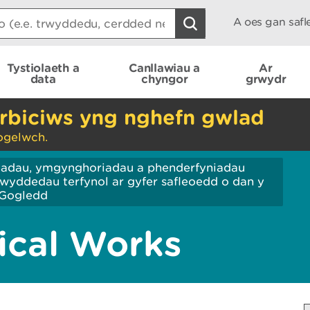
A oes gan saf
Tystiolaeth a
Canllawiau a
Ar
data
chyngor
grwydr
rbiciws yng nghefn gwlad
ogelwch.
iadau, ymgynghoriadau a phenderfyniadau
wyddedau terfynol ar gyfer safleoedd o dan y
Gogledd
cal Works