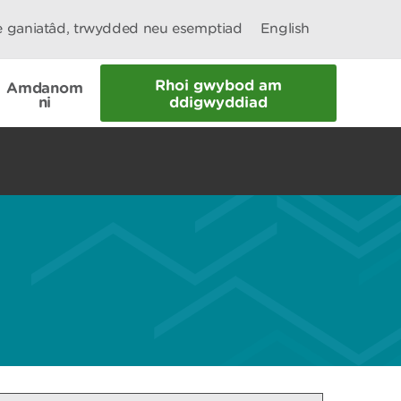
le ganiatâd, trwydded neu esemptiad
English
Rhoi gwybod am
Amdanom
ni
ddigwyddiad