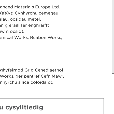
vanced Materials Europe Ltd.
1)(a)(v): Cynhyrchu cemegau
lau, ocsidau metel,
g eraill (er enghraifft
niwm ocsid).
emical Works, Ruabon Works,
Nghyfeirnod Grid Cenedlaethol
orks, ger pentref Cefn Mawr,
hyrchu silica coloidaidd.
 cysylltiedig