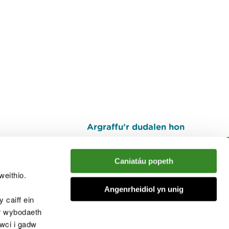
Argraffu’r dudalen hon
I fyny
Caniatáu popeth
weithio.
muno â'r sgwrs
Angenrheidiol yn unig
 caiff ein
’r wybodaeth
cwci i gadw