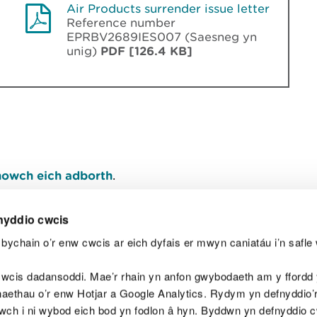
Air Products surrender issue letter
Reference number
EPRBV2689IES007 (Saesneg yn
unig)
PDF [126.4 KB]
owch eich adborth
.
nyddio cwcis
bychain o’r enw cwcis ar eich dyfais er mwyn caniatáu i’n safle 
Y
wcis dadansoddi. Mae’r rhain yn anfon gwybodaeth am y ffordd y
anaethau o’r enw Hotjar a Google Analytics. Rydym yn defnyddio
ewch i ni wybod eich bod yn fodlon â hyn. Byddwn yn defnyddio 