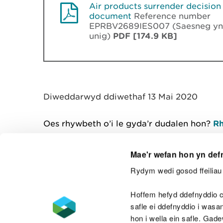
Air products surrender decision
document
Reference number
EPRBV2689IES007 (Saesneg yn
unig)
PDF [174.9 KB]
Diweddarwyd ddiwethaf 13 Mai 2020
Oes rhywbeth o’i le gyda’r dudalen hon?
Rh
Mae'r wefan hon yn def
Rydym wedi gosod ffeiliau 
Cysylltu â ni
Hoffem hefyd ddefnyddio c
safle ei ddefnyddio i was
hon i wella ein safle. Gad