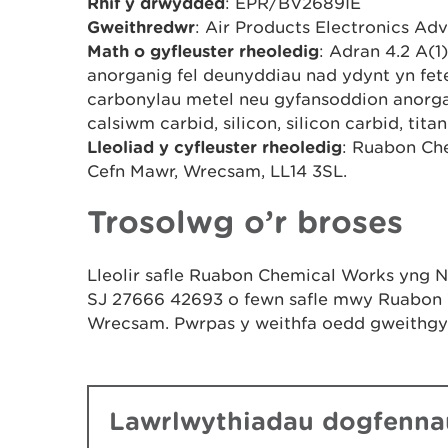
Rhif y drwydded
: EPR/BV2689IE
Gweithredwr
: Air Products Electronics Ad
Math o gyfleuster rheoledig
: Adran 4.2 A(
anorganig fel deunyddiau nad ydynt yn fete
carbonylau metel neu gyfansoddion anorgani
calsiwm carbid, silicon, silicon carbid, tita
Lleoliad y cyfleuster rheoledig
: Ruabon Ch
Cefn Mawr, Wrecsam, LL14 3SL.
Trosolwg o’r broses
Lleolir safle Ruabon Chemical Works yng 
SJ 27666 42693 o fewn safle mwy Ruabon W
Wrecsam. Pwrpas y weithfa oedd gweithgyn
Lawrlwythiadau dogfennau