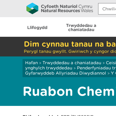
Search:
Trwyddedau a
Llifogydd
chaniatadau
Dim cynnau tanau na ba
Perygl tanau gwyllt. Gwiriwch y cyngor di
Hafan
Trwyddedau a chaniatadau
Ceis
>
>
ynghylch trwyddedau
Penderfyniadau tr
>
Gyfarwyddeb Allyriadau Diwydiannol
Y 
>
Ruabon Chemi