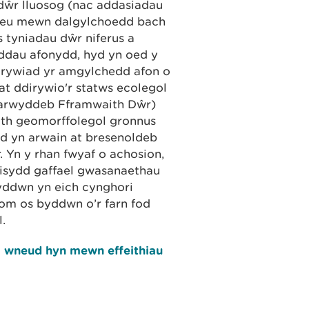
 dŵr lluosog (nac addasiadau
n neu mewn dalgylchoedd bach
s tyniadau dŵr niferus a
leddau afonydd, hyd yn oed y
dirywiad yr amgylchedd afon o
t ddirywio'r statws ecolegol
farwyddeb Fframwaith Dŵr)
aith geomorffolegol gronnus
d yn arwain at bresenoldeb
. Yn y rhan fwyaf o achosion,
eisydd gaffael gwasanaethau
ddwn yn eich cynghori
om os byddwn o’r farn fod
.
 i wneud hyn mewn effeithiau