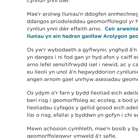
cynllun ynni dŵr.
Mae'r arolwg lluniau'n ddogfen annhechnegol
ddangos priodoleddau geomorffolegol yr hyd
cynllun ynni dŵr effaith arno.
Ceir arweinia
lluniau yn ein hadran ganllaw Arolygon ge
Os yw'r wybodaeth a gyflwynir, ynghyd â'
yn dangos i ni fod gan yr hyd afon y caiff e
arno lefel sensitifrwydd isel i newid, ac y 
eu lleoli yn unol â'n hegwyddorion cynllu
angen arnom gael unrhyw asesiadau geomor
Os ydym o'r farn y bydd lleoliad eich adei
beri risg i geomorffoleg ac ecoleg, a bod 
lleoliadau cyfagos y gellid gosod eich ade
llai o risg, efallai y byddwn yn gofyn i chi eu
Mewn achosion cymhleth, mae'n bosib y by
geomorffolegwyr ymweld â'r safle.