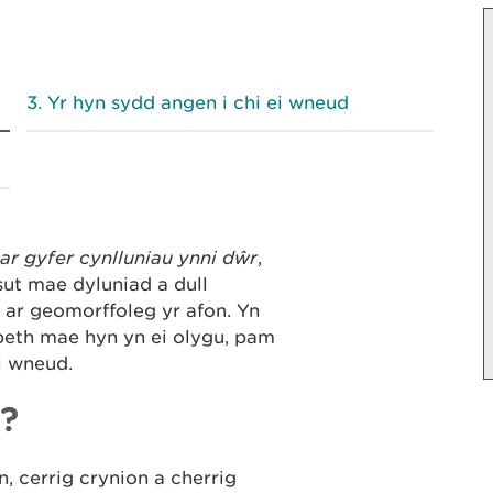
Yr hyn sydd angen i chi ei wneud
r gyfer cynlluniau ynni dŵr
,
ut mae dyluniad a dull
h ar geomorffoleg yr afon. Yn
 beth mae hyn yn ei olygu, pam
ei wneud.
?
 cerrig crynion a cherrig