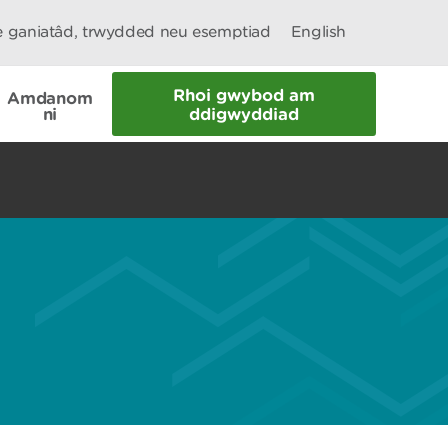
le ganiatâd, trwydded neu esemptiad
English
Rhoi gwybod am
Amdanom
ni
ddigwyddiad