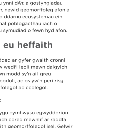
au ynni dŵr, a gostyngiadau
ŵr, newid geomorffoleg afon a
fyd ddarnu ecosystemau ein
nnal poblogaethau iach o
eu symudiad o fewn hyd afon.
l eu heffaith
dded ar gyfer gwaith cronni
w wedi'i leoli mewn dalgylch
ewn modd sy'n ail-greu
odoli, ac os yw'n peri risg
folegol ac ecolegol.
:
golygu cymhwyso egwyddorion
ich cored mewnlif ar raddfa
ith geomorffolegol isel. Gelwir