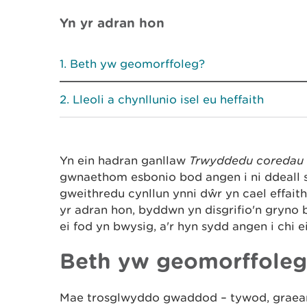
Yn yr adran hon
Beth yw geomorffoleg?
Lleoli a chynllunio isel eu heffaith
Yn ein hadran ganllaw
Trwyddedu coredau a
gwnaethom esbonio bod angen i ni ddeall s
gweithredu cynllun ynni dŵr yn cael effait
yr adran hon, byddwn yn disgrifio'n gryno
ei fod yn bwysig, a'r hyn sydd angen i chi 
Beth yw geomorffoleg
Mae trosglwyddo gwaddod – tywod, graean,