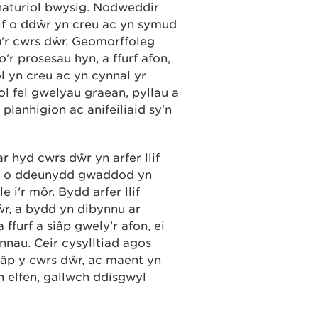
naturiol bwysig. Nodweddir
lif o ddŵr yn creu ac yn symud
'r cwrs dŵr. Geomorffoleg
'r prosesau hyn, a ffurf afon,
 yn creu ac yn cynnal yr
l fel gwelyau graean, pyllau a
 planhigion ac anifeiliaid sy'n
 hyd cwrs dŵr yn arfer llif
son o ddeunydd gwaddod yn
 i'r môr. Bydd arfer llif
r, a bydd yn dibynnu ar
 ffurf a siâp gwely'r afon, ei
nnau. Ceir cysylltiad agos
siâp y cwrs dŵr, ac maent yn
n elfen, gallwch ddisgwyl