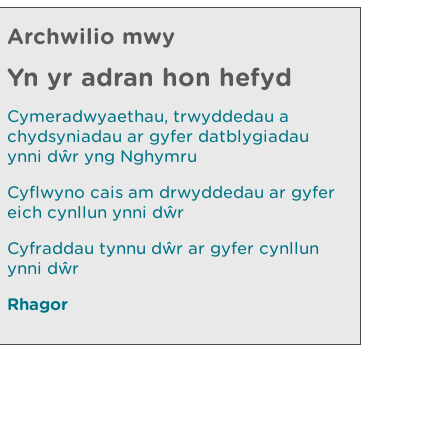
Archwilio mwy
Yn yr adran hon hefyd
Cymeradwyaethau, trwyddedau a
chydsyniadau ar gyfer datblygiadau
ynni dŵr yng Nghymru
Cyflwyno cais am drwyddedau ar gyfer
eich cynllun ynni dŵr
Cyfraddau tynnu dŵr ar gyfer cynllun
ynni dŵr
Rhagor