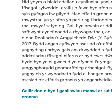
Nid ydym o blaid adeiladu cynlluniau ynni
ffisegol sylweddol eraill) o fewn hyd afo
sy'n gyfagos i'w gilydd. Mae effaith gronnu
rhwystrau yn yr afon yn peri risg i briodo
rhai mwyaf sefydlog. Gall hyn arwain at d
safbwynt cynefinoedd a rhywogaethau, ac a
o dan Reoliadau’r Amgylchedd Dŵr (Y Gy
2017. Bydd angen cyflwyno asesiad o'r eff
ynghyd ag unrhyw gais am drwydded a fyd
addasiadau ffisegol niferus ar hyd cwrs dŵr
bydd hyn yn ei gwneud yn ofynnol i'r ymg
ymgynghorydd geomorffoleg arbenigol. By
ynghylch yr wybodaeth fydd ei hangen arn
asesiad o'r effaith gronnus yn angenrheidiol
Gellir dod o hyd i ganllawiau manwl ar sut
cronnus