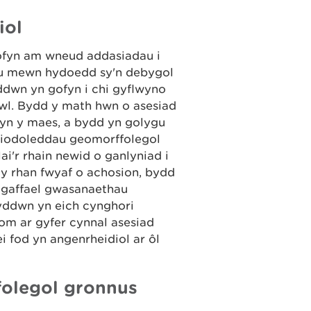
iol
gofyn am wneud addasiadau i
iau mewn hydoedd sy'n debygol
yddwn yn gofyn i chi gyflwyno
wl. Bydd y math hwn o asesiad
 yn y maes, a bydd yn golygu
priodoleddau geomorffolegol
ai'r rhain newid o ganlyniad i
 y rhan fwyaf o achosion, bydd
 gaffael gwasanaethau
ddwn yn eich cynghori
om ar gyfer cynnal asesiad
i fod yn angenrheidiol ar ôl
folegol gronnus