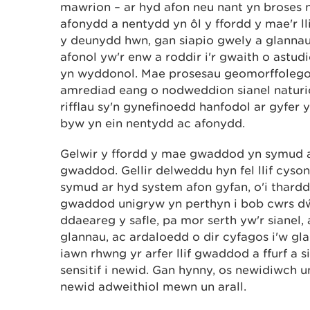
mawrion – ar hyd afon neu nant yn broses 
afonydd a nentydd yn ôl y ffordd y mae'r l
y deunydd hwn, gan siapio gwely a glannau
afonol yw'r enw a roddir i'r gwaith o astudio
yn wyddonol. Mae prosesau geomorffolegol
amrediad eang o nodweddion sianel naturio
rifflau sy'n gynefinoedd hanfodol ar gyfer y
byw yn ein nentydd ac afonydd.
Gelwir y ffordd y mae gwaddod yn symud ar
gwaddod. Gellir delweddu hyn fel llif cy
symud ar hyd system afon gyfan, o'i tharddle
gwaddod unigryw yn perthyn i bob cwrs dŵ
ddaeareg y safle, pa mor serth yw'r sianel, a
glannau, ac ardaloedd o dir cyfagos i'w gla
iawn rhwng yr arfer llif gwaddod a ffurf a 
sensitif i newid. Gan hynny, os newidiwch u
newid adweithiol mewn un arall.