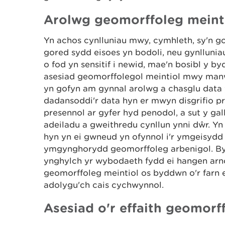
Arolwg geomorffoleg meint
Yn achos cynlluniau mwy, cymhleth, sy'n 
gored sydd eisoes yn bodoli, neu gynllun
o fod yn sensitif i newid, mae'n bosibl y b
asesiad geomorffolegol meintiol mwy man
yn gofyn am gynnal arolwg a chasglu data
dadansoddi'r data hyn er mwyn disgrifio 
presennol ar gyfer hyd penodol, a sut y gall
adeiladu a gweithredu cynllun ynni dŵr. Yn
hyn yn ei gwneud yn ofynnol i'r ymgeisydd
ymgynghorydd geomorffoleg arbenigol. By
ynghylch yr wybodaeth fydd ei hangen arn
geomorffoleg meintiol os byddwn o'r farn e
adolygu'ch cais cychwynnol.
Asesiad o'r effaith geomorf