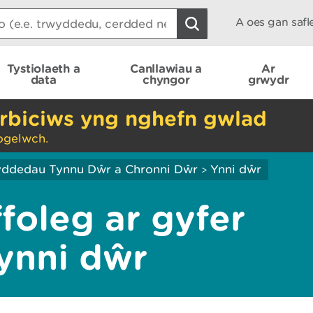
A oes gan saf
Tystiolaeth a
Canllawiau a
Ar
data
chyngor
grwydr
rbiciws yng nghefn gwlad
ogelwch.
ddedau Tynnu Dŵr a Chronni Dŵr
Ynni dŵr
>
foleg ar gyfer
 ynni dŵr