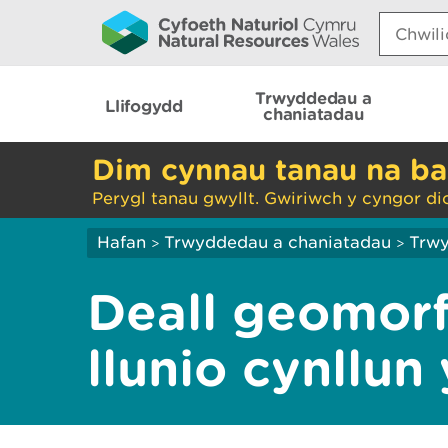
Search:
Trwyddedau a
Llifogydd
chaniatadau
Dim cynnau tanau na ba
Perygl tanau gwyllt. Gwiriwch y cyngor di
Hafan
Trwyddedau a chaniatadau
Trwy
>
>
Deall geomorf
llunio cynllun