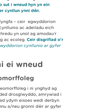
o sut i wneud hyn yn ein
r cynllun ynni dŵr.
ollyngfa – ceir egwyddorion
cynllunio ac adeiladu eich
thredu yn unol ag amodau’r
eg ac ecoleg.
Ceir disgrifiad o'r
wyddorion cynllunio ar gyfer
hi ei wneud
omorffoleg
geomorffoleg i ni ynghyd ag
ded drosglwyddo, amrywiad i
ad ydym eisoes wedi derbyn
nnu a/neu gronni dŵr ar gyfer