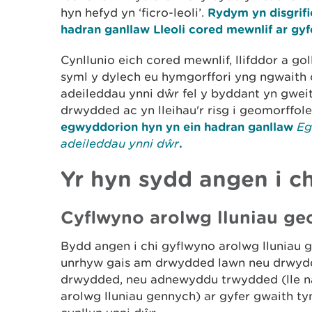
hyn hefyd yn ‘ficro-leoli’.
Rydym yn disgrifi
hadran ganllaw Lleoli cored mewnlif ar gyfe
Cynllunio eich cored mewnlif, llifddor a g
syml y dylech eu hymgorffori yng ngwaith 
adeileddau ynni dŵr fel y byddant yn gwei
drwydded ac yn lleihau'r risg i geomorffol
egwyddorion hyn yn ein hadran ganllaw
Eg
adeileddau ynni dŵr
.
Yr hyn sydd angen i c
Cyflwyno arolwg lluniau ge
Bydd angen i chi gyflwyno arolwg lluniau 
unrhyw gais am drwydded lawn neu drwyd
drwydded, neu adnewyddu trwydded (lle n
arolwg lluniau gennych) ar gyfer gwaith ty