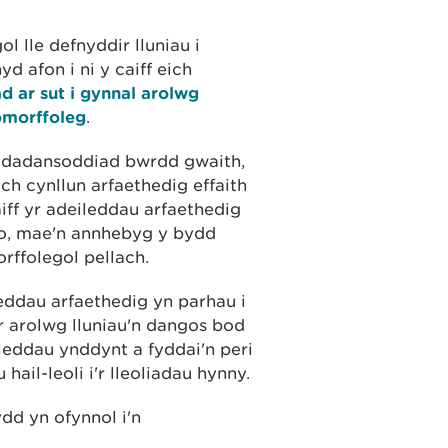
 lle defnyddir lluniau i
 afon i ni y caiff eich
d ar sut i gynnal arolwg
omorffoleg
.
n dadansoddiad bwrdd gwaith,
ich cynllun arfaethedig effaith
caiff yr adeileddau arfaethedig
nio, mae'n annhebyg y bydd
ffolegol pellach.
leddau arfaethedig yn parhau i
yr arolwg lluniau'n dangos bod
ileddau ynddynt a fyddai'n peri
 hail-leoli i'r lleoliadau hynny.
dd yn ofynnol i'n