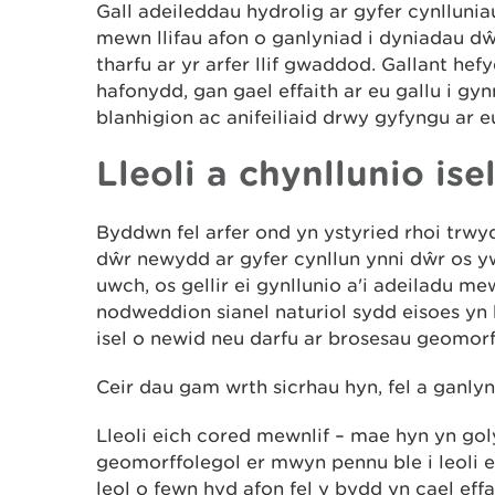
Gall adeileddau hydrolig ar gyfer cynlluni
mewn llifau afon o ganlyniad i dyniadau d
tharfu ar yr arfer llif gwaddod. Gallant he
hafonydd, gan gael effaith ar eu gallu i gy
blanhigion ac anifeiliaid drwy gyfyngu ar 
Lleoli a chynllunio ise
Byddwn fel arfer ond yn ystyried rhoi trwy
dŵr newydd ar gyfer cynllun ynni dŵr os y
uwch, os gellir ei gynllunio a'i adeiladu m
nodweddion sianel naturiol sydd eisoes yn b
isel o newid neu darfu ar brosesau geomorf
Ceir dau gam wrth sicrhau hyn, fel a ganlyn
Lleoli eich cored mewnlif – mae hyn yn 
geomorffolegol er mwyn pennu ble i leoli e
leol o fewn hyd afon fel y bydd yn cael effa