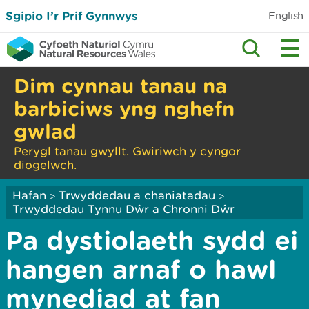
Sgipio I’r Prif Gynnwys
English
Dim cynnau tanau na
barbiciws yng nghefn
gwlad
Perygl tanau gwyllt. Gwiriwch y cyngor
diogelwch.
Hafan
Trwyddedau a chaniatadau
>
>
Trwyddedau Tynnu Dŵr a Chronni Dŵr
Pa dystiolaeth sydd ei
hangen arnaf o hawl
mynediad at fan