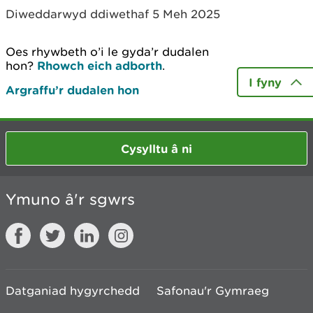
Diweddarwyd ddiwethaf 5 Meh 2025
Oes rhywbeth o’i le gyda’r dudalen
hon?
Rhowch eich adborth
.
I fyny
Argraffu’r dudalen hon
Cysylltu â ni
Ymuno â'r sgwrs
Datganiad hygyrchedd
Safonau'r Gymraeg