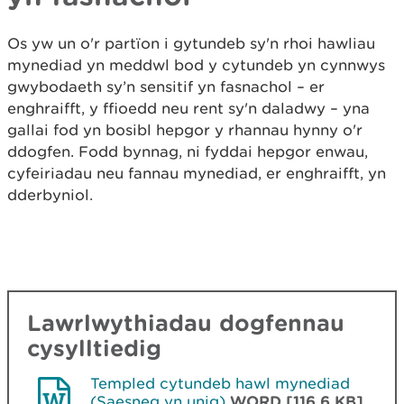
Os yw un o'r partïon i gytundeb sy'n rhoi hawliau
mynediad yn meddwl bod y cytundeb yn cynnwys
gwybodaeth sy’n sensitif yn fasnachol – er
enghraifft, y ffioedd neu rent sy'n daladwy – yna
gallai fod yn bosibl hepgor y rhannau hynny o'r
ddogfen. Fodd bynnag, ni fyddai hepgor enwau,
cyfeiriadau neu fannau mynediad, er enghraifft, yn
dderbyniol.
Lawrlwythiadau dogfennau
cysylltiedig
Templed cytundeb hawl mynediad
(Saesneg yn unig)
WORD [116.6 KB]