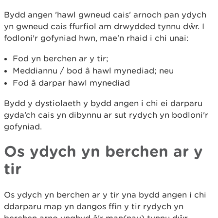
Bydd angen 'hawl gwneud cais' arnoch pan ydych
yn gwneud cais ffurfiol am drwydded tynnu dŵr. I
fodloni'r gofyniad hwn, mae'n rhaid i chi unai:
Fod yn berchen ar y tir;
Meddiannu / bod â hawl mynediad; neu
Fod â darpar hawl mynediad
Bydd y dystiolaeth y bydd angen i chi ei darparu
gyda’ch cais yn dibynnu ar sut rydych yn bodloni'r
gofyniad.
Os ydych yn berchen ar y
tir
Os ydych yn berchen ar y tir yna bydd angen i chi
ddarparu map yn dangos ffin y tir rydych yn