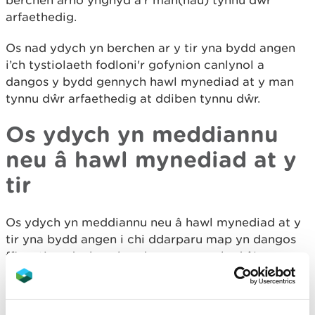
berchen arno ynghyd â'r man(nau) tynnu dŵr
arfaethedig.
Os nad ydych yn berchen ar y tir yna bydd angen
i’ch tystiolaeth fodloni'r gofynion canlynol a
dangos y bydd gennych hawl mynediad at y man
tynnu dŵr arfaethedig at ddiben tynnu dŵr.
Os ydych yn meddiannu
neu â hawl mynediad at y
tir
Os ydych yn meddiannu neu â hawl mynediad at y
tir yna bydd angen i chi ddarparu map yn dangos
ffin y tir rydych yn berchen arno ynghyd â'r
man(nau) tynnu dŵr arfaethedig ac un neu fwy o'r
dogfennau canlynol: