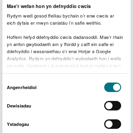
copi terfynol o gytundeb 'penawdau’r telerau';
Mae'r wefan hon yn defnyddio cwcis
a/neu
weithred grant neu brydles hawliau; a/neu
Rydym wedi gosod ffeiliau bychain o’r enw cwcis ar
eich dyfais er mwyn caniatáu i’n safle weithio.
drawsgludiad, prydles, cytundeb tenantiaeth neu
hawliau personol; a/neu
orchymyn prynu gorfodol.
Hoffem hefyd ddefnyddio cwcis dadansoddi. Mae’r rhain
yn anfon gwybodaeth am y ffordd y caiff ein safle ei
Os oes gennych ddarpar
ddefnyddio i wasanaethau o’r enw Hotjar a Google
Analytics. Rydym yn defnyddio’r wybodaeth hon i wella
hawl mynediad
ein safle. Gadewch i ni wybod eich bod yn fodlon â hyn.
Byddwn yn defnyddio cwci i gadw eich dewis.
Os oes gennych ddarpar hawl mynediad ar adeg y
Dewis
cais ffurfiol yna bydd angen i chi ddarparu map
Gellir
darllen mwy am ein cwcis
cyn i chi ddewis.
Angenrheidiol
Caniatâd
sy'n dangos ffin y tir rydych yn berchen arno
ynghyd â'r man(nau) tynnu dŵr arfaethedig ac un
Dewisiadau
neu fwy o'r dogfennau canlynol:
copi terfynol o gytundeb 'penawdau’r telerau';
Ystadegau
a/neu
gopïau o lythyrau rhwng cynghorwyr cyfreithiol