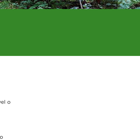
el o
 o