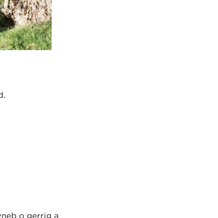
d.
neb o gerrig a