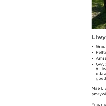
Llwy
Grad
Pellt
Amse
Gwyb
â Llw
ddaw
goedw
Mae Llw
amrywi
Yna, m