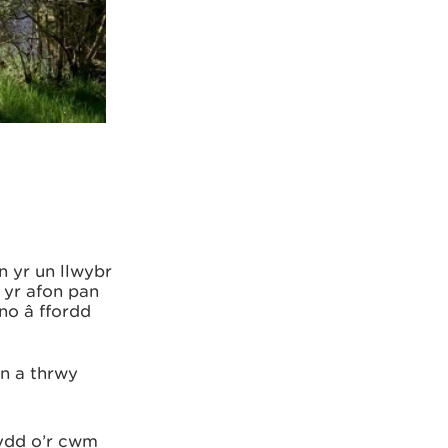
n yr un llwybr
 yr afon pan
no â ffordd
on a thrwy
eydd o’r cwm