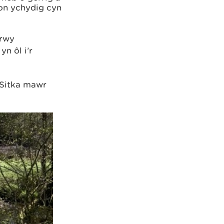
fon ychydig cyn
hrwy
n ôl i’r
 Sitka mawr