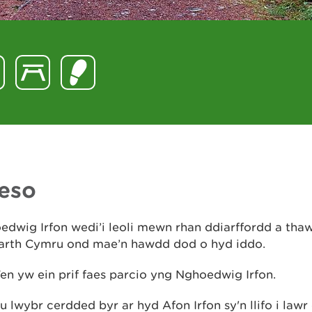
eso
dwig Irfon wedi’i leoli mewn rhan ddiarffordd a thaw
arth Cymru ond mae’n hawdd dod o hyd iddo.
n yw ein prif faes parcio yng Nghoedwig Irfon.
 lwybr cerdded byr ar hyd Afon Irfon sy'n llifo i lawr