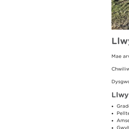
Llw
Mae arw
Chwili
Dysgw
Llwy
Grad
Pellt
Amse
Gwyb