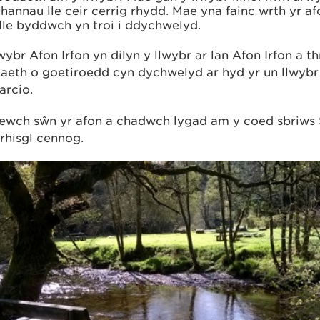
rhannau lle ceir cerrig rhydd. Mae yna fainc wrth yr a
lle byddwch yn troi i ddychwelyd.
ybr Afon Irfon yn dilyn y llwybr ar lan Afon Irfon a t
eth o goetiroedd cyn dychwelyd ar hyd yr un llwybr y
arcio.
wch sŵn yr afon a chadwch lygad am y coed sbriws
rhisgl cennog.