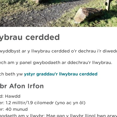
ybrau cerdded
yddbyst ar y llwybrau cerdded o’r dechrau i’r diwed
wch am y panel gwybodaeth ar ddechrau’r llwybrau.
ch beth yw
ystyr graddau’r llwybrau cerdded
br Afon Irfon
d: Hawdd
er: 1.2 milltir/1.9 cilomedr (yno ac yn ôl)
r: 40 munud
odaeth am y llwybr: Mae gan y llwybr llinol hwn arwy