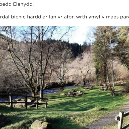
oedd Elenydd.
rdal bicnic hardd ar lan yr afon wrth ymyl y maes par