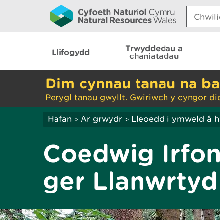
Search:
Trwyddedau a
Llifogydd
chaniatadau
Dim cynnau tanau na ba
Perygl tanau gwyllt. Gwiriwch y cyngor di
Hafan
Ar grwydr
Lleoedd i ymweld â 
>
>
Coedwig Irfon
ger Llanwrtyd