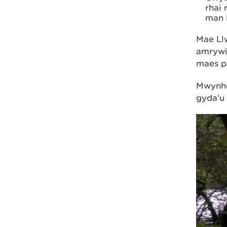
rhai 
man 
Mae Llw
amrywia
maes p
Mwynhe
gyda’u 