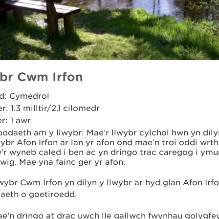
br Cwm Irfon
d: Cymedrol
er: 1.3 milltir/2.1 cilomedr
r: 1 awr
odaeth am y llwybr: Mae’r llwybr cylchol hwn yn dily
ybr Afon Irfon ar lan yr afon ond mae’n troi oddi wrth
’r wyneb caled i ben ac yn dringo trac caregog i ymu
ig. Mae yna fainc ger yr afon.
ybr Cwm Irfon yn dilyn y llwybr ar hyd glan Afon Irf
aeth o goetiroedd.
ae’n dringo at drac uwch lle gallwch fwynhau golygf