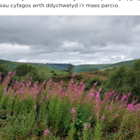
niau cyfagos wrth ddychwelyd i’r maes parcio.