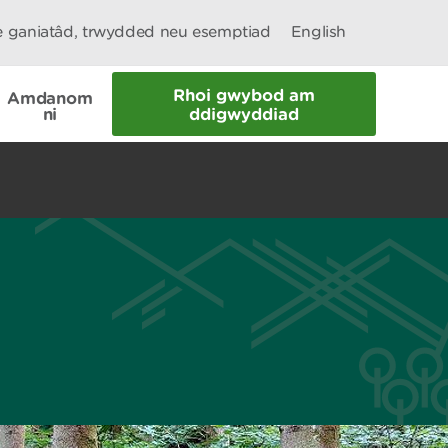
le ganiatâd, trwydded neu esemptiad
English
Rhoi gwybod am
Amdanom
ni
ddigwyddiad