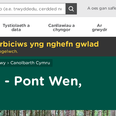
A oes gan saf
Tystiolaeth a
Canllawiau a
Ar
data
chyngor
grwydr
rbiciws yng nghefn gwlad
ogelwch.
hwy
Canolbarth Cymru
>
 - Pont Wen,