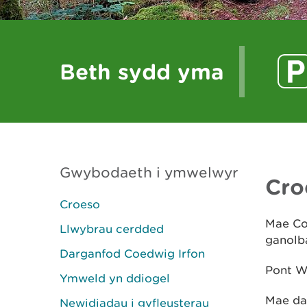
Beth sydd yma
Gwybodaeth i ymwelwyr
Cro
Croeso
Mae Coe
Llwybrau cerdded
ganolb
Darganfod Coedwig Irfon
Pont We
Ymweld yn ddiogel
Mae dau
Newidiadau i gyfleusterau