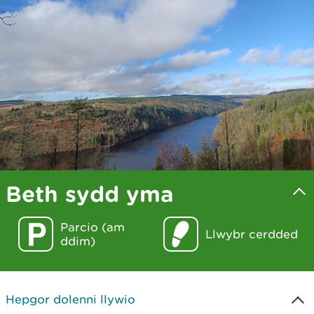
Beth sydd yma
Parcio (am
Llwybr cerdded
ddim)
Hepgor dolenni llywio