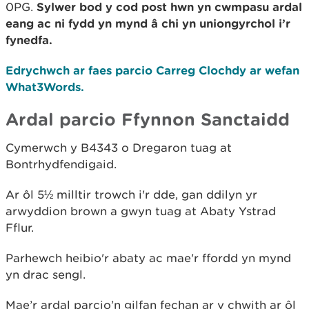
0PG.
Sylwer bod y cod post hwn yn cwmpasu ardal
eang ac ni fydd yn mynd â chi yn uniongyrchol i’r
fynedfa.
Edrychwch ar faes parcio Carreg Clochdy ar wefan
What3Words.
Ardal parcio Ffynnon Sanctaidd
Cymerwch y B4343 o Dregaron tuag at
Bontrhydfendigaid.
Ar ôl 5½ milltir trowch i'r dde, gan ddilyn yr
arwyddion brown a gwyn tuag at Abaty Ystrad
Fflur.
Parhewch heibio'r abaty ac mae'r ffordd yn mynd
yn drac sengl.
Mae’r ardal parcio’n gilfan fechan ar y chwith ar ôl