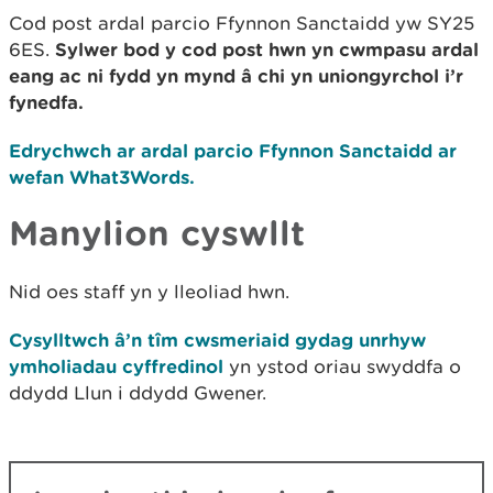
Cod post ardal parcio Ffynnon Sanctaidd yw SY25
6ES.
Sylwer bod y cod post hwn yn cwmpasu ardal
eang ac ni fydd yn mynd â chi yn uniongyrchol i’r
fynedfa.
Edrychwch ar ardal parcio Ffynnon Sanctaidd ar
wefan What3Words.
Manylion cyswllt
Nid oes staff yn y lleoliad hwn.
Cysylltwch â’n tîm cwsmeriaid gydag unrhyw
ymholiadau cyffredinol
yn ystod oriau swyddfa o
ddydd Llun i ddydd Gwener.