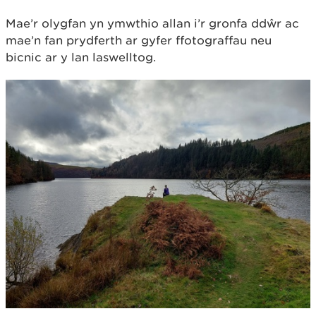
Mae’r olygfan yn ymwthio allan i’r gronfa ddŵr ac
mae’n fan prydferth ar gyfer ffotograffau neu
bicnic ar y lan laswelltog.