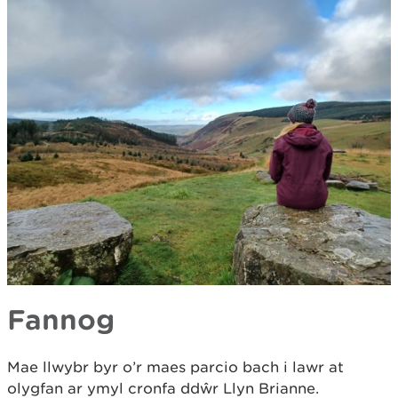
Fannog
Mae llwybr byr o’r maes parcio bach i lawr at
olygfan ar ymyl cronfa ddŵr Llyn Brianne.