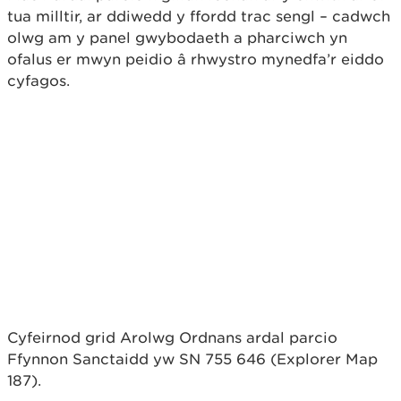
tua milltir, ar ddiwedd y ffordd trac sengl – cadwch
olwg am y panel gwybodaeth a pharciwch yn
ofalus er mwyn peidio â rhwystro mynedfa’r eiddo
cyfagos.
Cyfeirnod grid Arolwg Ordnans ardal parcio
Ffynnon Sanctaidd yw SN 755 646 (Explorer Map
187).