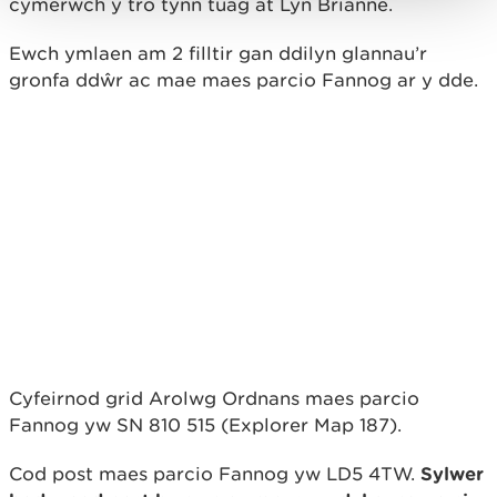
cymerwch y tro tynn tuag at Lyn Brianne.
Ewch ymlaen am 2 filltir gan ddilyn glannau’r
gronfa ddŵr ac mae maes parcio Fannog ar y dde.
Cyfeirnod grid Arolwg Ordnans maes parcio
Fannog yw SN 810 515 (Explorer Map 187).
Cod post maes parcio Fannog yw LD5 4TW.
Sylwer