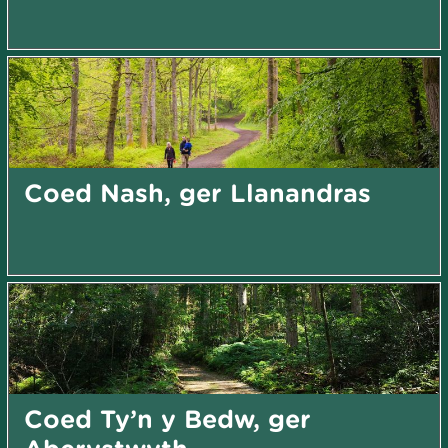
Coed Nash, ger Llanandras
Coed Ty’n y Bedw, ger