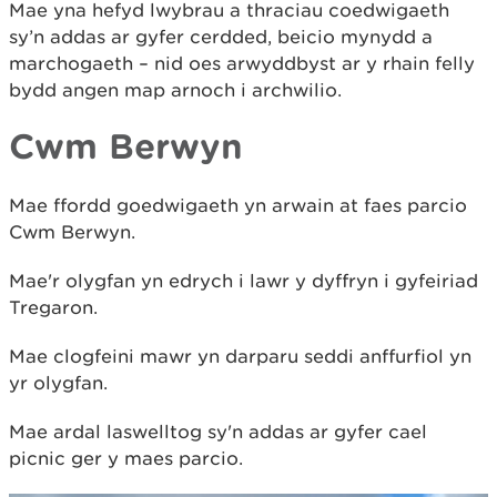
Mae yna hefyd lwybrau a thraciau coedwigaeth
sy’n addas ar gyfer cerdded, beicio mynydd a
marchogaeth – nid oes arwyddbyst ar y rhain felly
bydd angen map arnoch i archwilio.
Cwm Berwyn
Mae ffordd goedwigaeth yn arwain at faes parcio
Cwm Berwyn.
Mae'r olygfan yn edrych i lawr y dyffryn i gyfeiriad
Tregaron.
Mae clogfeini mawr yn darparu seddi anffurfiol yn
yr olygfan.
Mae ardal laswelltog sy'n addas ar gyfer cael
picnic ger y maes parcio.