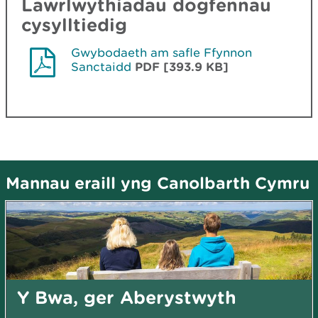
Lawrlwythiadau dogfennau
cysylltiedig
Gwybodaeth am safle Ffynnon
Sanctaidd
PDF [393.9 KB]
Mannau eraill yng Canolbarth Cymru
Y Bwa, ger Aberystwyth