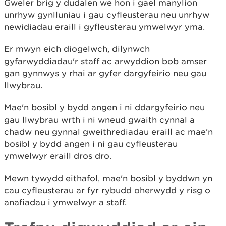
Gweler brig y dudalen we hon i gael manylion
unrhyw gynlluniau i gau cyfleusterau neu unrhyw
newidiadau eraill i gyfleusterau ymwelwyr yma.
Er mwyn eich diogelwch, dilynwch
gyfarwyddiadau'r staff ac arwyddion bob amser
gan gynnwys y rhai ar gyfer dargyfeirio neu gau
llwybrau.
Mae'n bosibl y bydd angen i ni ddargyfeirio neu
gau llwybrau wrth i ni wneud gwaith cynnal a
chadw neu gynnal gweithrediadau eraill ac mae'n
bosibl y bydd angen i ni gau cyfleusterau
ymwelwyr eraill dros dro.
Mewn tywydd eithafol, mae'n bosibl y byddwn yn
cau cyfleusterau ar fyr rybudd oherwydd y risg o
anafiadau i ymwelwyr a staff.