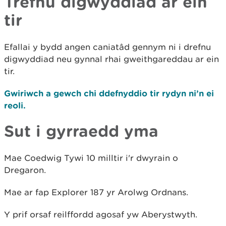
Trefnu digwyddiad ar ein
tir
Efallai y bydd angen caniatâd gennym ni i drefnu
digwyddiad neu gynnal rhai gweithgareddau ar ein
tir.
Gwiriwch a gewch chi ddefnyddio tir rydyn ni’n ei
reoli.
Sut i gyrraedd yma
Mae Coedwig Tywi 10 milltir i'r dwyrain o
Dregaron.
Mae ar fap Explorer 187 yr Arolwg Ordnans.
Y prif orsaf reilffordd agosaf yw Aberystwyth.