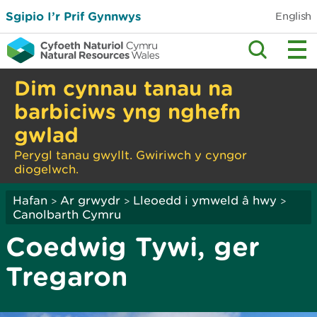
Sgipio I’r Prif Gynnwys
English
Dim cynnau tanau na
barbiciws yng nghefn
gwlad
Perygl tanau gwyllt. Gwiriwch y cyngor
diogelwch.
Hafan
Ar grwydr
Lleoedd i ymweld â hwy
>
>
>
Canolbarth Cymru
Coedwig Tywi, ger
Tregaron