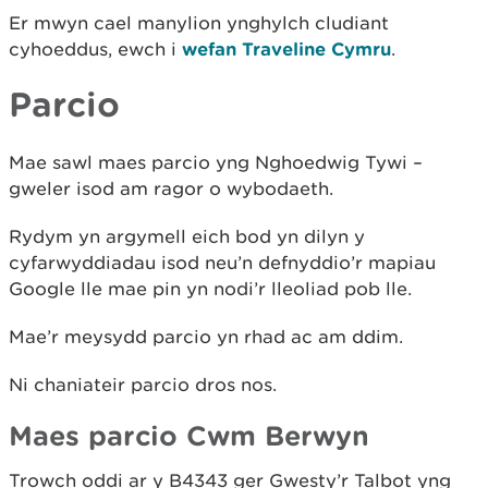
Er mwyn cael manylion ynghylch cludiant
cyhoeddus, ewch i
wefan Traveline Cymru
.
Parcio
Mae sawl maes parcio yng Nghoedwig Tywi –
gweler isod am ragor o wybodaeth.
Rydym yn argymell eich bod yn dilyn y
cyfarwyddiadau isod neu’n defnyddio’r mapiau
Google lle mae pin yn nodi’r lleoliad pob lle.
Mae’r meysydd parcio yn rhad ac am ddim.
Ni chaniateir parcio dros nos.
Maes parcio Cwm Berwyn
Trowch oddi ar y B4343 ger Gwesty’r Talbot yng