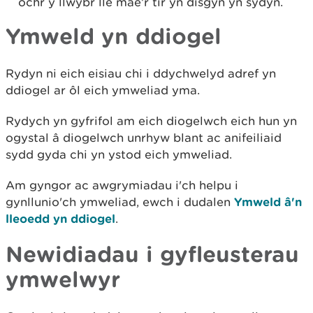
ochr y llwybr lle mae’r tir yn disgyn yn sydyn.
Ymweld yn ddiogel
Rydyn ni eich eisiau chi i ddychwelyd adref yn
ddiogel ar ôl eich ymweliad yma.
Rydych yn gyfrifol am eich diogelwch eich hun yn
ogystal â diogelwch unrhyw blant ac anifeiliaid
sydd gyda chi yn ystod eich ymweliad.
Am gyngor ac awgrymiadau i'ch helpu i
gynllunio'ch ymweliad, ewch i dudalen
Ymweld â'n
lleoedd yn ddiogel
.
Newidiadau i gyfleusterau
ymwelwyr