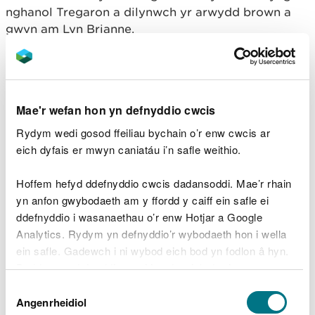
nghanol Tregaron a dilynwch yr arwydd brown a
gwyn am Lyn Brianne.
Parhewch ar hyd yr isffordd hon am 4 milltir ac
mae’r trac i faes parcio Cwm Berwyn ar y dde.
Mae'r wefan hon yn defnyddio cwcis
Rydym wedi gosod ffeiliau bychain o’r enw cwcis ar
eich dyfais er mwyn caniatáu i’n safle weithio.
Hoffem hefyd ddefnyddio cwcis dadansoddi. Mae’r rhain
yn anfon gwybodaeth am y ffordd y caiff ein safle ei
ddefnyddio i wasanaethau o’r enw Hotjar a Google
Analytics. Rydym yn defnyddio’r wybodaeth hon i wella
ein safle. Gadewch i ni wybod eich bod yn fodlon â hyn.
Byddwn yn defnyddio cwci i gadw eich dewis.
Cyfeirnod grid Arolwg Ordnans maes parcio Cwm
Dewis
Berwyn yw SN 737 573 (Explorer Map 187).
Gellir
darllen mwy am ein cwcis
cyn i chi ddewis.
Angenrheidiol
Caniatâd