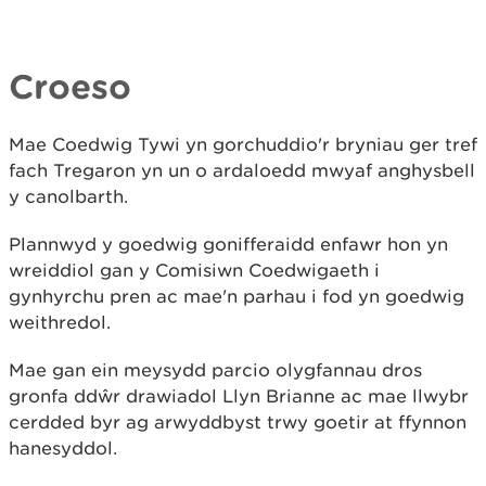
Croeso
Mae Coedwig Tywi yn gorchuddio'r bryniau ger tref
fach Tregaron yn un o ardaloedd mwyaf anghysbell
y canolbarth.
Plannwyd y goedwig gonifferaidd enfawr hon yn
wreiddiol gan y Comisiwn Coedwigaeth i
gynhyrchu pren ac mae'n parhau i fod yn goedwig
weithredol.
Mae gan ein meysydd parcio olygfannau dros
gronfa ddŵr drawiadol Llyn Brianne ac mae llwybr
cerdded byr ag arwyddbyst trwy goetir at ffynnon
hanesyddol.