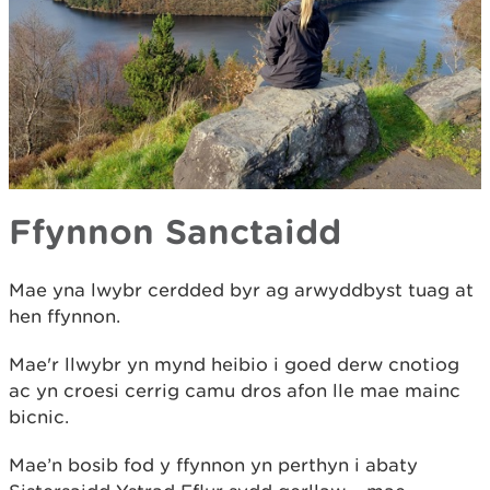
Ffynnon Sanctaidd
Mae yna lwybr cerdded byr ag arwyddbyst tuag at
hen ffynnon.
Mae'r llwybr yn mynd heibio i goed derw cnotiog
ac yn croesi cerrig camu dros afon lle mae mainc
bicnic.
Mae’n bosib fod y ffynnon yn perthyn i abaty