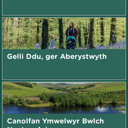
Gelli Ddu, ger Aberystwyth
Canolfan Ymwelwyr Bwlch