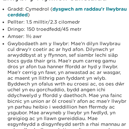
Gradd: Cymedrol (
dysgwch am raddau’r llwybrau
cerdded
)
Pellter: 1.5 milltir/2.3 cilomedr
Dringo: 150 troedfedd/45 metr
Amser: 1½ awr
Gwybodaeth am y llwybr: Mae'n dilyn llwybrau
cul drwy'r coetir ac ar hyd afon. Dilynwch yr
arwyddbyst at y ffynnon, sef siambr lechi siâp
bocs gyda thair gris. Mae’r pum carreg gamu
dros yr afon tua hanner ffordd ar hyd y llwybr.
Mae'r cerrig yn fawr, yn anwastad ac ar wasgar,
ac maent yn llithrig pan fyddant yn wlyb.
Byddwch yn ofalus wrth eu croesi ac, os oes dŵr
uchel yn eu gorchuddio, bydd angen ichi
ddychwelyd y ffordd y daethoch. Mae yna fainc
bicnic yn union ar ôl croesi’r afon ac mae’r llwybr
yn parhau heibio i weddillion hen ffermdy ac
ysgubor. Mae arwyneb y llwybr yn fwdlyd, yn
greigiog ac yn llawn gwreiddiau. Mae
esgynfeydd a disgynfeydd serth a rhai mannau ar