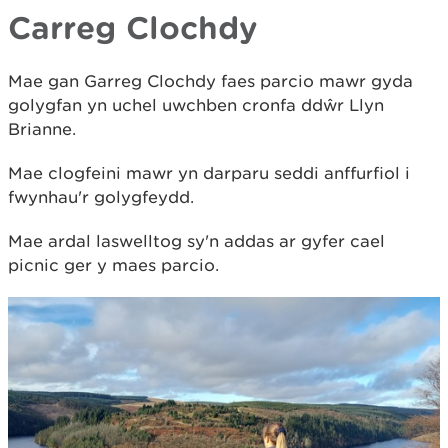
Carreg Clochdy
Mae gan Garreg Clochdy faes parcio mawr gyda
golygfan yn uchel uwchben cronfa ddŵr Llyn
Brianne.
Mae clogfeini mawr yn darparu seddi anffurfiol i
fwynhau'r golygfeydd.
Mae ardal laswelltog sy'n addas ar gyfer cael
picnic ger y maes parcio.