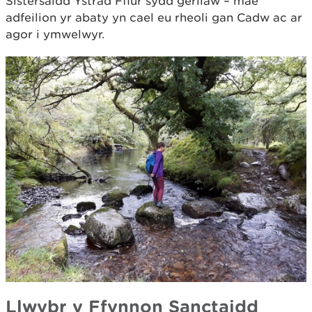
Sistersaidd Ystrad Fflur sydd gerllaw – mae
adfeilion yr abaty yn cael eu rheoli gan Cadw ac ar
agor i ymwelwyr.
Llwybr y Ffynnon Sanctaidd