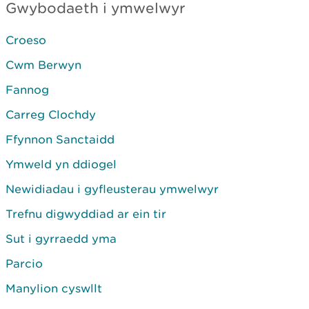
Gwybodaeth i ymwelwyr
Croeso
Cwm Berwyn
Fannog
Carreg Clochdy
Ffynnon Sanctaidd
Ymweld yn ddiogel
Newidiadau i gyfleusterau ymwelwyr
Trefnu digwyddiad ar ein tir
Sut i gyrraedd yma
Parcio
Manylion cyswllt