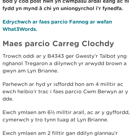
bod y cod post hwn yn cwmpasu ardal eang ac ni
fydd yn mynd â chi yn uniongyrchol i’r fynedfa.
Edrychwch ar faes parcio Fannog ar wefan
What3Words.
Maes parcio Carreg Clochdy
Trowch oddi ar y B4343 ger Gwesty’r Talbot yng
nghanol Tregaron a dilynwch yr arwydd brown a
gwyn am Lyn Brianne.
Parhewch ar hyd yr isffordd hon am 4 milltir ac
ewch heibio’r trac i faes parcio Cwm Berwyn ar y
dde.
Ewch ymlaen am 6½ milltir arall, ac ar y gyffordd,
cymerwch y tro tynn tuag at Lyn Brianne.
Ewch ymlaen am 2 filltir gan ddilyn glannau’r