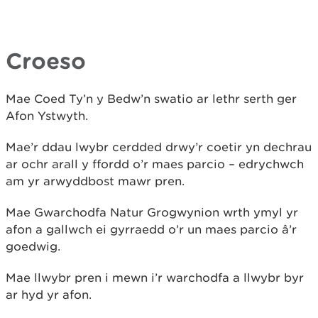
Croeso
Mae Coed Ty’n y Bedw’n swatio ar lethr serth ger
Afon Ystwyth.
Mae’r ddau lwybr cerdded drwy’r coetir yn dechrau
ar ochr arall y ffordd o’r maes parcio – edrychwch
am yr arwyddbost mawr pren.
Mae Gwarchodfa Natur Grogwynion wrth ymyl yr
afon a gallwch ei gyrraedd o’r un maes parcio â’r
goedwig.
Mae llwybr pren i mewn i’r warchodfa a llwybr byr
ar hyd yr afon.