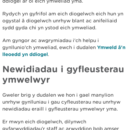
ddiogel ar ôl eich ymweliad yma.
Rydych yn gyfrifol am eich diogelwch eich hun yn
ogystal â diogelwch unrhyw blant ac anifeiliaid
sydd gyda chi yn ystod eich ymweliad.
Am gyngor ac awgrymiadau i'ch helpu i
gynllunio'ch ymweliad, ewch i dudalen
Ymweld â'n
lleoedd yn ddiogel
.
Newidiadau i gyfleusterau
ymwelwyr
Gweler brig y dudalen we hon i gael manylion
unrhyw gynlluniau i gau cyfleusterau neu unrhyw
newidiadau eraill i gyfleusterau ymwelwyr yma.
Er mwyn eich diogelwch, dilynwch
gyfarwyddiadau'r staff ac arwyddion bob amser