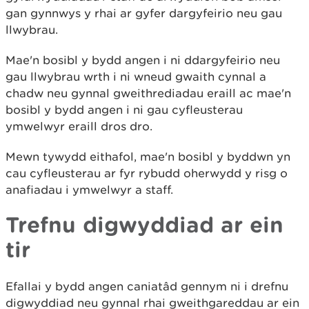
gan gynnwys y rhai ar gyfer dargyfeirio neu gau
llwybrau.
Mae'n bosibl y bydd angen i ni ddargyfeirio neu
gau llwybrau wrth i ni wneud gwaith cynnal a
chadw neu gynnal gweithrediadau eraill ac mae'n
bosibl y bydd angen i ni gau cyfleusterau
ymwelwyr eraill dros dro.
Mewn tywydd eithafol, mae'n bosibl y byddwn yn
cau cyfleusterau ar fyr rybudd oherwydd y risg o
anafiadau i ymwelwyr a staff.
Trefnu digwyddiad ar ein
tir
Efallai y bydd angen caniatâd gennym ni i drefnu
digwyddiad neu gynnal rhai gweithgareddau ar ein