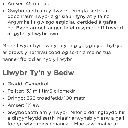
Amser: 45 munud
Gwybodaeth am y llwybr: Dringfa serth ar
ddechrau’r llwybr a grisiau i fyny at y fainc.
Argymhellir gwisgo esgidiau cerdded â gafael
da. Bydd arnoch angen lefel resymol o ffitrwydd
ar gyfer y llwybr hwn.
Mae’r llwybr byr hwn yn cynnig golygfeydd hyfryd
ar draws y llethrau coediog serth a mainc tua
hanner ffordd ar hyd y llwybr.
Llwybr Ty’n y Bedw
Gradd: Cymedrol
Pellter: 3.1 milltir/5 cilomedr
Dringo: 330 troedfedd/100 metr
Amser: 1½ awr
Gwybodaeth am y llwybr: Nifer o ddringfeydd hir
a disgynfeydd serth. Mae’r arwyneb yn arw a gall
fod yn wlyb mewn mannau. Mae sawl mainc ar