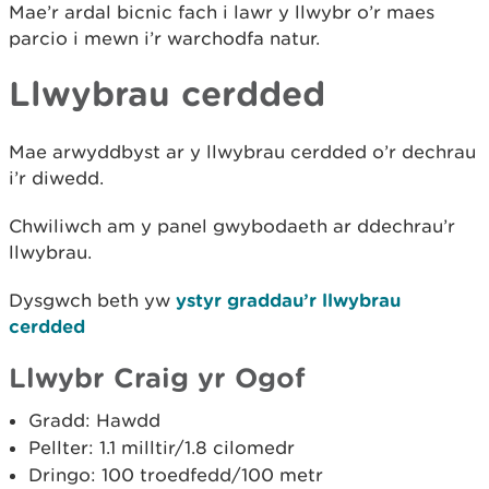
Mae’r ardal bicnic fach i lawr y llwybr o’r maes
parcio i mewn i’r warchodfa natur.
Llwybrau cerdded
Mae arwyddbyst ar y llwybrau cerdded o’r dechrau
i’r diwedd.
Chwiliwch am y panel gwybodaeth ar ddechrau’r
llwybrau.
Dysgwch beth yw
ystyr graddau’r llwybrau
cerdded
Llwybr Craig yr Ogof
Gradd: Hawdd
Pellter: 1.1 milltir/1.8 cilomedr
Dringo: 100 troedfedd/100 metr