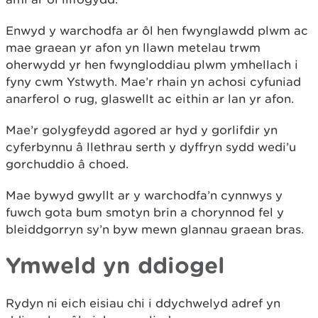
Enwyd y warchodfa ar ôl hen fwynglawdd plwm ac
mae graean yr afon yn llawn metelau trwm
oherwydd yr hen fwyngloddiau plwm ymhellach i
fyny cwm Ystwyth. Mae’r rhain yn achosi cyfuniad
anarferol o rug, glaswellt ac eithin ar lan yr afon.
Mae’r golygfeydd agored ar hyd y gorlifdir yn
cyferbynnu â llethrau serth y dyffryn sydd wedi’u
gorchuddio â choed.
Mae bywyd gwyllt ar y warchodfa’n cynnwys y
fuwch gota bum smotyn brin a chorynnod fel y
bleiddgorryn sy’n byw mewn glannau graean bras.
Ymweld yn ddiogel
Rydyn ni eich eisiau chi i ddychwelyd adref yn