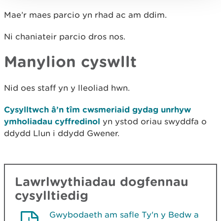
Mae’r maes parcio yn rhad ac am ddim.
Ni chaniateir parcio dros nos.
Manylion cyswllt
Nid oes staff yn y lleoliad hwn.
Cysylltwch â’n tîm cwsmeriaid gydag unrhyw
ymholiadau cyffredinol
yn ystod oriau swyddfa o
ddydd Llun i ddydd Gwener.
Lawrlwythiadau dogfennau
cysylltiedig
Gwybodaeth am safle Ty'n y Bedw a