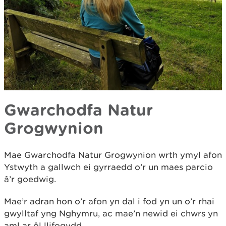
Gwarchodfa Natur
Grogwynion
Mae Gwarchodfa Natur Grogwynion wrth ymyl afon
Ystwyth a gallwch ei gyrraedd o’r un maes parcio
â’r goedwig.
Mae’r adran hon o’r afon yn dal i fod yn un o’r rhai
gwylltaf yng Nghymru, ac mae’n newid ei chwrs yn
aml ar ôl llifogydd.