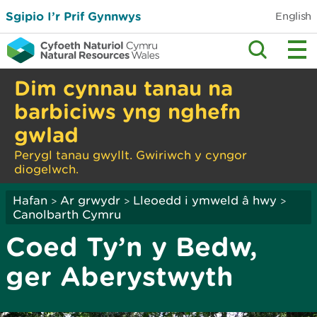
Sgipio I’r Prif Gynnwys
English
Dim cynnau tanau na
barbiciws yng nghefn
gwlad
Perygl tanau gwyllt. Gwiriwch y cyngor
diogelwch.
Hafan
Ar grwydr
Lleoedd i ymweld â hwy
>
>
>
Canolbarth Cymru
Coed Ty’n y Bedw,
ger Aberystwyth