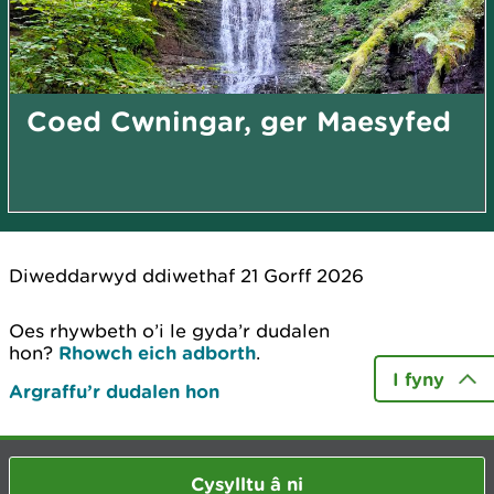
Coed Cwningar, ger Maesyfed
Diweddarwyd ddiwethaf 21 Gorff 2026
Oes rhywbeth o’i le gyda’r dudalen
hon?
Rhowch eich adborth
.
I fyny
Argraffu’r dudalen hon
Cysylltu â ni