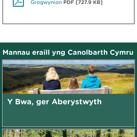
Grogwynion
PDF [727.9 KB]
Mannau eraill yng Canolbarth Cymru
Y Bwa, ger Aberystwyth