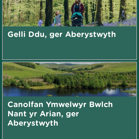
Gelli Ddu, ger Aberystwyth
Canolfan Ymwelwyr Bwlch
Nant yr Arian, ger
Aberystwyth