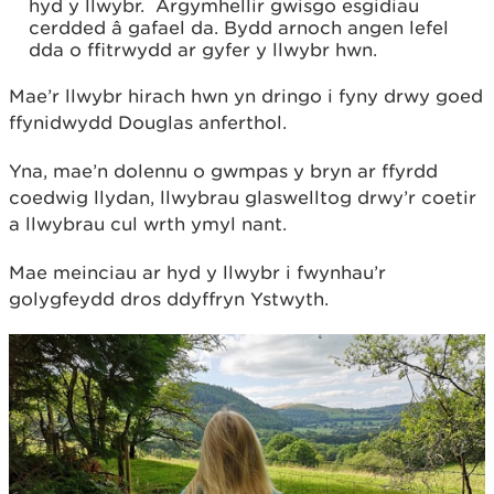
hyd y llwybr. Argymhellir gwisgo esgidiau
cerdded â gafael da. Bydd arnoch angen lefel
dda o ffitrwydd ar gyfer y llwybr hwn.
Mae’r llwybr hirach hwn yn dringo i fyny drwy goed
ffynidwydd Douglas anferthol.
Yna, mae’n dolennu o gwmpas y bryn ar ffyrdd
coedwig llydan, llwybrau glaswelltog drwy’r coetir
a llwybrau cul wrth ymyl nant.
Mae meinciau ar hyd y llwybr i fwynhau’r
golygfeydd dros ddyffryn Ystwyth.