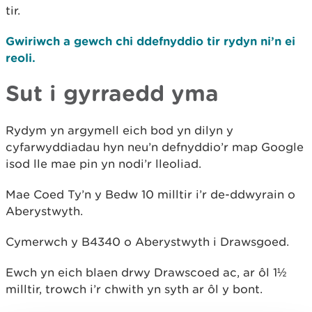
tir.
Gwiriwch a gewch chi ddefnyddio tir rydyn ni’n ei
reoli.
Sut i gyrraedd yma
Rydym yn argymell eich bod yn dilyn y
cyfarwyddiadau hyn neu’n defnyddio’r map Google
isod lle mae pin yn nodi’r lleoliad.
Mae Coed Ty’n y Bedw 10 milltir i’r de-ddwyrain o
Aberystwyth.
Cymerwch y B4340 o Aberystwyth i Drawsgoed.
Ewch yn eich blaen drwy Drawscoed ac, ar ôl 1½
milltir, trowch i’r chwith yn syth ar ôl y bont.