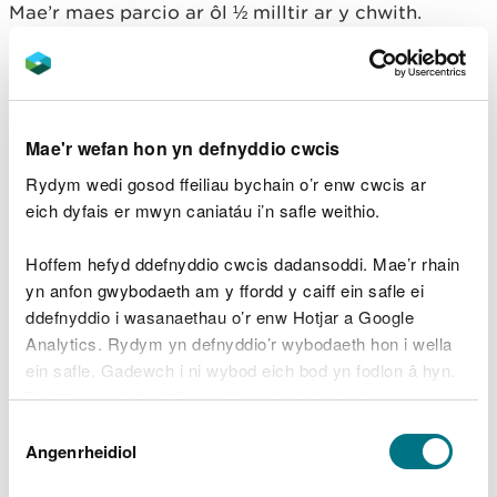
Mae’r maes parcio ar ôl ½ milltir ar y chwith.
Mae'r wefan hon yn defnyddio cwcis
Rydym wedi gosod ffeiliau bychain o’r enw cwcis ar
eich dyfais er mwyn caniatáu i’n safle weithio.
Hoffem hefyd ddefnyddio cwcis dadansoddi. Mae’r rhain
yn anfon gwybodaeth am y ffordd y caiff ein safle ei
ddefnyddio i wasanaethau o’r enw Hotjar a Google
Y cyfeirnod grid Arolwg Ordnans ar gyfer y maes
Analytics. Rydym yn defnyddio’r wybodaeth hon i wella
parcio yw SN 694 716 (Explorer Map 213).
ein safle. Gadewch i ni wybod eich bod yn fodlon â hyn.
Byddwn yn defnyddio cwci i gadw eich dewis.
Y cod post yw SY23 4BJ.
Sylwer bod y cod post
Dewis
hwn yn cwmpasu ardal eang ac ni fydd yn mynd â
Gellir
darllen mwy am ein cwcis
cyn i chi ddewis.
Angenrheidiol
Caniatâd
chi yn uniongyrchol i’r fynedfa.