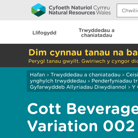
Search:
Trwyddedau a
Llifogydd
chaniatadau
Dim cynnau tanau na ba
Perygl tanau gwyllt. Gwiriwch y cyngor di
Hafan
Trwyddedau a chaniatadau
Ceis
>
>
ynghylch trwyddedau
Penderfyniadau tr
>
Gyfarwyddeb Allyriadau Diwydiannol
Y 
>
Cott Beverage
Variation 002