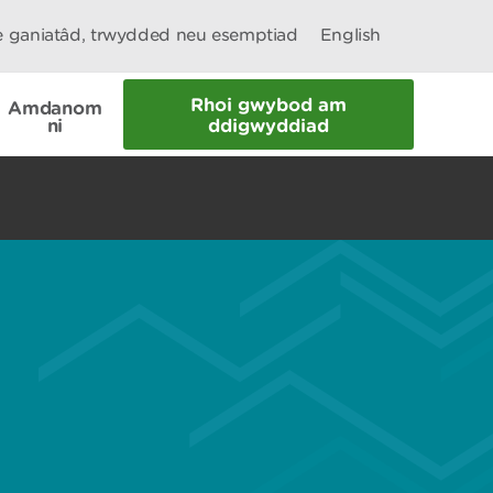
le ganiatâd, trwydded neu esemptiad
English
Rhoi gwybod am
Amdanom
ni
ddigwyddiad