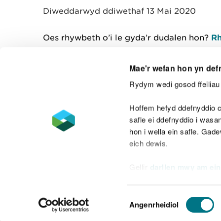
Diweddarwyd ddiwethaf 13 Mai 2020
Oes rhywbeth o’i le gyda’r dudalen hon?
Rh
Mae'r wefan hon yn def
Rydym wedi gosod ffeiliau 
Cysylltu â ni
Hoffem hefyd ddefnyddio c
safle ei ddefnyddio i was
hon i wella ein safle. Gad
eich dewis.
Datganiad hygyrchedd
Safonau'r Gymr
Gellir
darllen mwy am ein
Datganiad caethwasiaeth fodern
Dewis
Angenrheidiol
Caniatâd