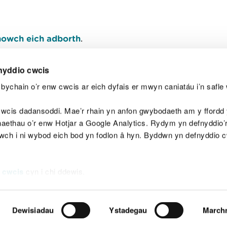
owch eich adborth
.
nyddio cwcis
bychain o’r enw cwcis ar eich dyfais er mwyn caniatáu i’n safle 
Y
wcis dadansoddi. Mae’r rhain yn anfon gwybodaeth am y ffordd y
anaethau o’r enw Hotjar a Google Analytics. Rydym yn defnyddio
ewch i ni wybod eich bod yn fodlon â hyn. Byddwn yn defnyddio 
aeg
Map o'r safle
Hawlfraint
Preifatrwydd a 
 cwcis
cyn i chi ddewis.
Dewisiadau
Ystadegau
March