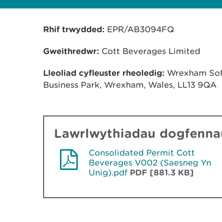
Rhif trwydded
:
EPR/AB3094FQ
Gweithredwr:
Cott Beverages Limited
Lleoliad cyfleuster rheoledig
:
Wrexham Soft
Business Park, Wrexham, Wales, LL13 9QA
Lawrlwythiadau dogfennau
Consolidated Permit Cott
Beverages V002 (Saesneg Yn
Unig).pdf
PDF [881.3 KB]