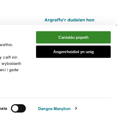
Argraffu’r dudalen hon
I fyny
Caniatáu popeth
weithio.
muno â'r sgwrs
Angenrheidiol yn unig
 caiff ein
’r wybodaeth
cwci i gadw
chwcis
nata
Dangos Manylion
© Cyfoeth Naturiol Cymru