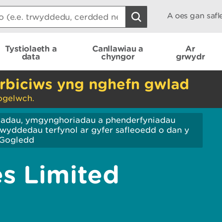
A oes gan saf
Tystiolaeth a
Canllawiau a
Ar
data
chyngor
grwydr
rbiciws yng nghefn gwlad
ogelwch.
iadau, ymgynghoriadau a phenderfyniadau
wyddedau terfynol ar gyfer safleoedd o dan y
Gogledd
s Limited